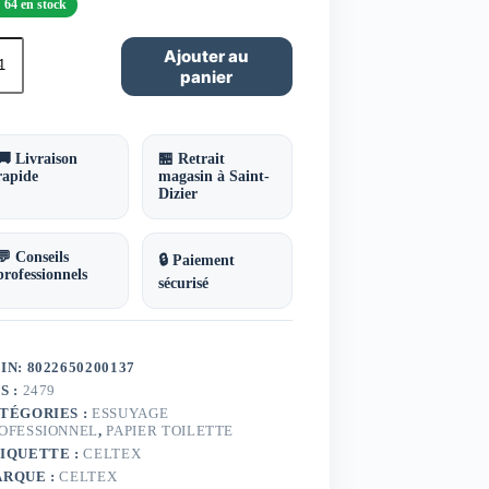
64 en stock
ntité
Ajouter au
panier
ier
lette
ni
mbo
mfort
🚚 Livraison
🏪 Retrait
ni
rapide
magasin à Saint-
tex
Dizier
013
💬 Conseils
🔒 Paiement
professionnels
sécurisé
IN: 8022650200137
S :
2479
TÉGORIES :
ESSUYAGE
OFESSIONNEL
,
PAPIER TOILETTE
IQUETTE :
CELTEX
RQUE :
CELTEX