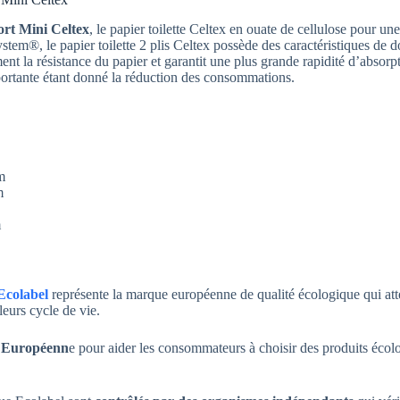
ort Mini Celtex
, le papier toilette Celtex en ouate de cellulose pour u
em®, le papier toilette 2 plis Celtex possède des caractéristiques de d
t la résistance du papier et garantit une plus grande rapidité d’absorpti
ortante étant donné la réduction des consommations.
m
m
m
Ecolabel
représente la marque européenne de qualité écologique qui att
eurs cycle de vie.
n Européenn
e pour aider les consommateurs à choisir des produits écol