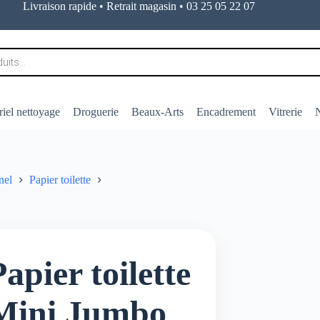
Livraison rapide • Retrait magasin • 03 25 05 22 07
iel nettoyage
Droguerie
Beaux-Arts
Encadrement
Vitrerie
N
nel
Papier toilette
apier toilette
Mini Jumbo