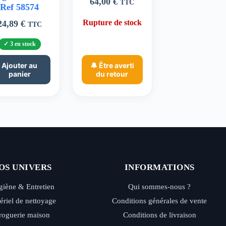
64,00
€
TTC
Ref 58574
Rupture de stock
24,89
€
TTC
3 en stock
Ajouter au
🔔 Être averti
panier
du retour
OS UNIVERS
INFORMATIONS
iène & Entretien
Qui sommes-nous ?
ériel de nettoyage
Conditions générales de vente
roguerie maison
Conditions de livraison