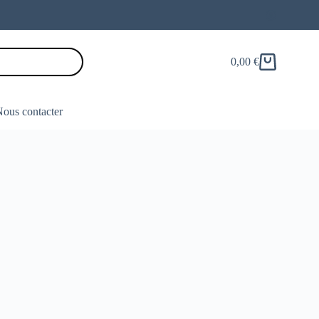
0,00
€
Panier
d’achat
ous contacter