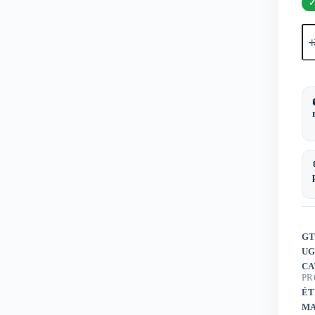
qua
de
Pap
toi
Mi
Ju
Co
Mi
Cel
20
GT
UG
CA
PR
ÉT
MA