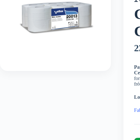
2
Pa
Ce
for
fré
Lo
Fa