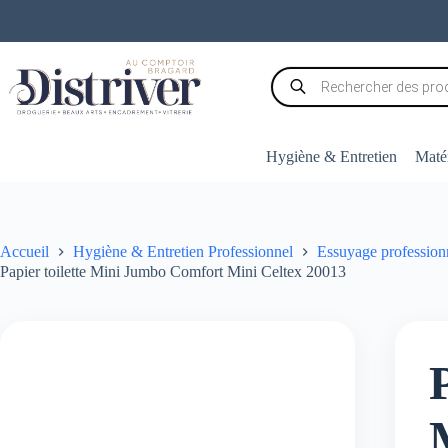
Passer
au
contenu
Recherche
de
produits
Hygiène & Entretien
Matér
Accueil
Hygiène & Entretien Professionnel
Essuyage profession
Papier toilette Mini Jumbo Comfort Mini Celtex 20013
P