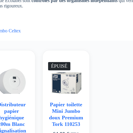
que Ecolabel sont
contrôlés par des organismes indépendants
qui véri
ns rigoureux.
mbo Celtex
ÉPUISÉ
istributeur
Papier toilette
papier
Mini Jumbo
hygiénique
doux Premium
200m Blanc
Tork 110253
ignalisation