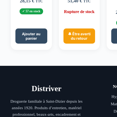
28,15
€
51,40
€
TTC
TTC
57 en stock
Rupture de stock
Ajouter au
🔔 Être averti
panier
du retour
Distriver
N
Hyg
Droguerie familiale à Saint-Dizier depuis les
Mat
années 1920. Produits d’entretien, matériel
D
professionnel, beaux-arts, encadrement et