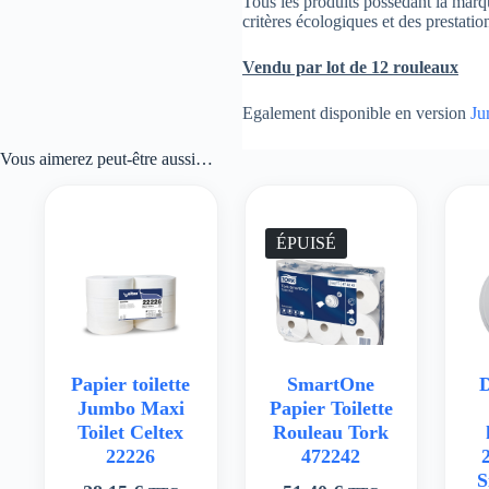
Tous les produits possédant la mar
critères écologiques et des prestatio
Vendu par lot de 12 rouleaux
Egalement disponible en version
Ju
Vous aimerez peut-être aussi…
ÉPUISÉ
Papier toilette
SmartOne
D
Jumbo Maxi
Papier Toilette
Toilet Celtex
Rouleau Tork
22226
472242
S