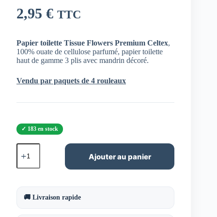
2,95
€
TTC
Papier toilette Tissue Flowers Premium Celtex
,
100% ouate de cellulose parfumé, papier toilette
haut de gamme 3 plis avec mandrin décoré.
Vendu par paquets de 4 rouleaux
183 en stock
quantité
de
Ajouter au panier
Papier
toilette
Tissue
Flowers
Premium
🚚 Livraison rapide
Celtex
11300