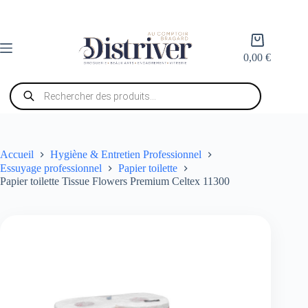
Passer
au
contenu
Panier
d’achat
0,00
€
Recherche
de
produits
Accueil
Hygiène & Entretien Professionnel
Essuyage professionnel
Papier toilette
Papier toilette Tissue Flowers Premium Celtex 11300