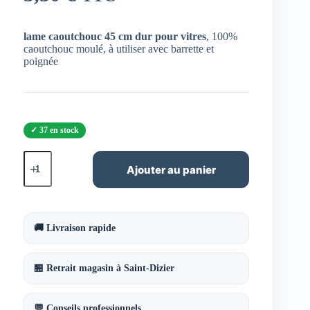
lame caoutchouc 45 cm dur pour vitres
, 100%
caoutchouc moulé, à utiliser avec barrette et
poignée
37 en stock
quantité
de
Ajouter au panier
lame
caoutchouc
45
cm
dur
🚚 Livraison rapide
pour
vitres
🏪 Retrait magasin à Saint-Dizier
💬 Conseils professionnels