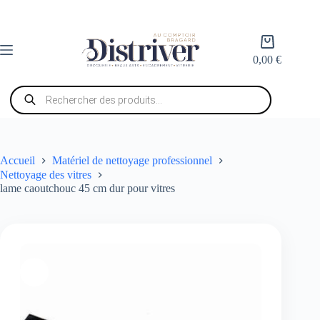
Passer
au
contenu
Panier
d’achat
0,00
€
Recherche
de
produits
Accueil
Matériel de nettoyage professionnel
Nettoyage des vitres
lame caoutchouc 45 cm dur pour vitres