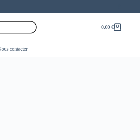
0,00
€
Panier
d’achat
ous contacter