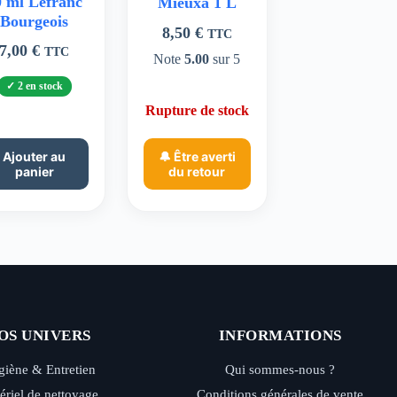
0 ml Lefranc
Mieuxa 1 L
Bourgeois
8,50
€
TTC
7,00
€
TTC
Note
5.00
sur 5
2 en stock
Rupture de stock
Ajouter au
🔔 Être averti
panier
du retour
OS UNIVERS
INFORMATIONS
iène & Entretien
Qui sommes-nous ?
ériel de nettoyage
Conditions générales de vente