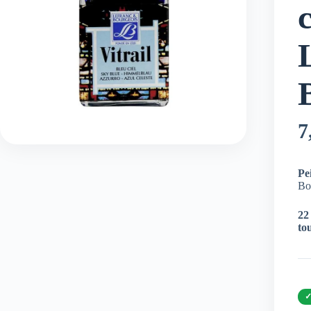
c
7
Pe
Bou
22
tou