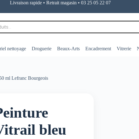
Livraison rapide • Retrait magasin • 03 25 05 22 07
iel nettoyage
Droguerie
Beaux-Arts
Encadrement
Vitrerie
N
l 50 ml Lefranc Bourgeois
Peinture
Vitrail bleu