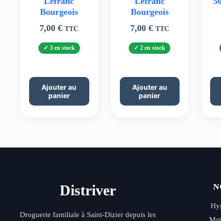
Lefranc
Lefranc
5
Bourgeois
Bourgeois
7,00
€
7,00
€
TTC
TTC
3 en stock
2 en stock
Ajouter au
Ajouter au
panier
panier
Distriver
N
Hyg
Droguerie familiale à Saint-Dizier depuis les
Mat