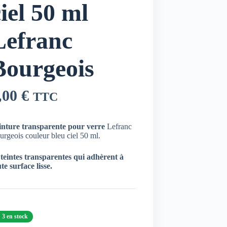
iel 50 ml
Lefranc
Bourgeois
,00
€
TTC
inture transparente pour verre
Lefranc
rgeois couleur bleu ciel 50 ml.
 teintes transparentes qui adhèrent à
te surface lisse.
3 en stock