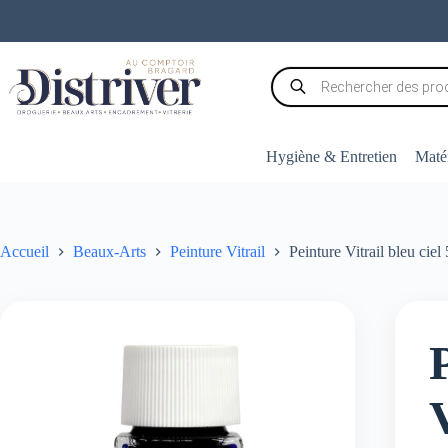
Passer
au
contenu
Recherche
de
produits
Hygiène & Entretien
Matér
Accueil
Beaux-Arts
Peinture Vitrail
Peinture Vitrail bleu cie