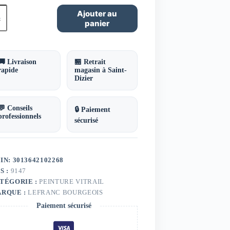
ntité
Ajouter au
panier
nture
rail
u
l
🚚 Livraison
🏪 Retrait
rapide
magasin à Saint-
franc
Dizier
urgeois
💬 Conseils
🔒 Paiement
professionnels
sécurisé
IN: 3013642102268
S :
9147
TÉGORIE :
PEINTURE VITRAIL
RQUE :
LEFRANC BOURGEOIS
Paiement sécurisé