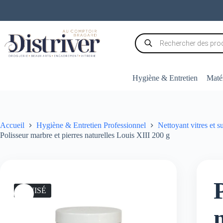
Passer
au
contenu
Recherche
de
produits
Hygiène & Entretien
Matér
Accueil
Hygiène & Entretien Professionnel
Nettoyant vitres et s
Polisseur marbre et pierres naturelles Louis XIII 200 g
ÉPUISÉ