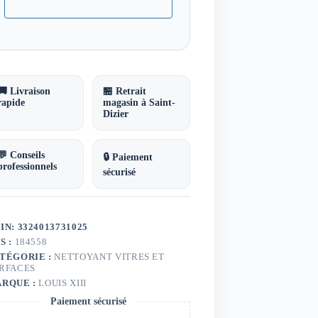
🚚 Livraison
🏪 Retrait
rapide
magasin à Saint-
Dizier
💬 Conseils
🔒 Paiement
professionnels
sécurisé
IN: 3324013731025
S :
184558
TÉGORIE :
NETTOYANT VITRES ET
RFACES
RQUE :
LOUIS XIII
Paiement sécurisé