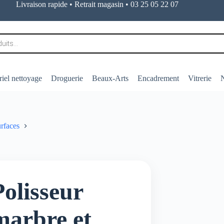
Livraison rapide • Retrait magasin • 03 25 05 22 07
iel nettoyage
Droguerie
Beaux-Arts
Encadrement
Vitrerie
N
urfaces
Polisseur
marbre et