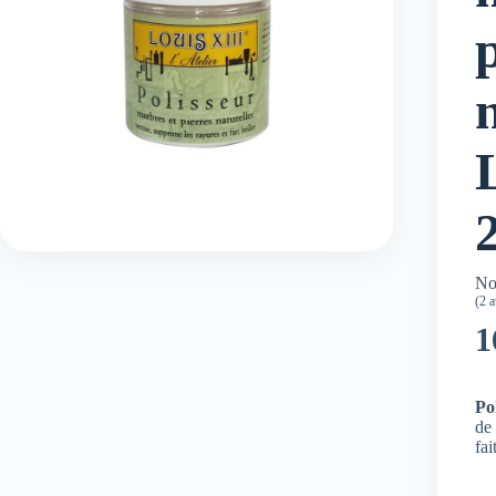
No
(
2
av
1
Po
de 
fai