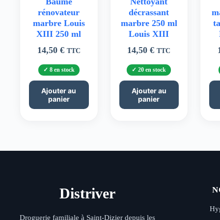
Baume
Nettoyant
rénovateur
décrassant
ma
marbre Louis
marbre 250 ml
t
XIII 250 ml
Louis XIII
14,50
€
14,50
€
TTC
TTC
8 en stock
20 en stock
Ajouter au
Ajouter au
panier
panier
Distriver
N
Hyg
Droguerie familiale à Saint-Dizier depuis les