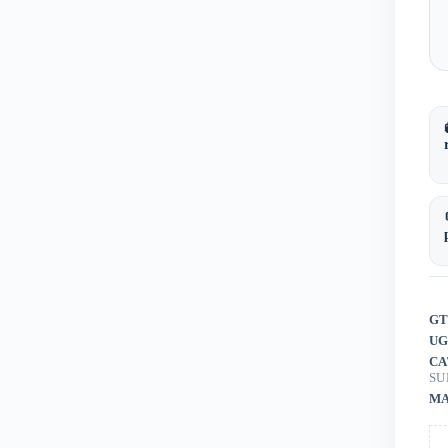
GT
UG
CA
SU
MA