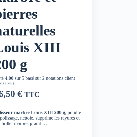
pierres
naturelles
Louis XIII
200 g
té
4.00
sur 5 basé sur
2
notations client
is client)
6,50
€
TTC
lisseur marbre Louis XIII 200 g
, poudre
polissage, nettoie, supprime les rayures et
t briller marbre, granit …