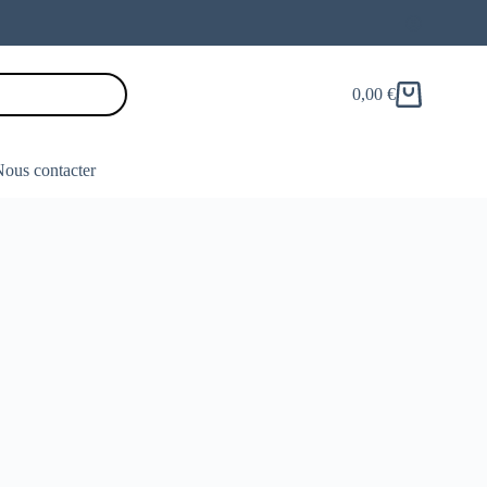
0,00
€
Panier
d’achat
ous contacter