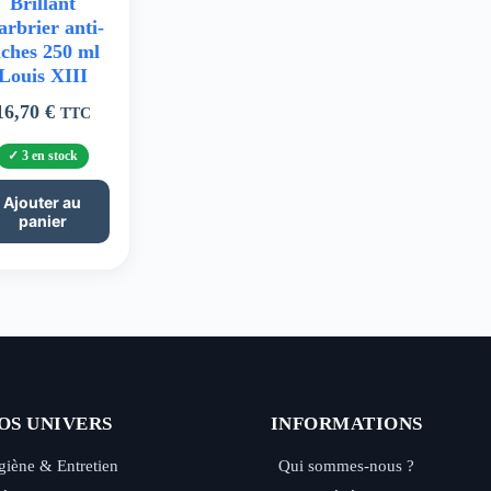
Brillant
rbrier anti-
aches 250 ml
Louis XIII
16,70
€
TTC
3 en stock
Ajouter au
panier
OS UNIVERS
INFORMATIONS
iène & Entretien
Qui sommes-nous ?