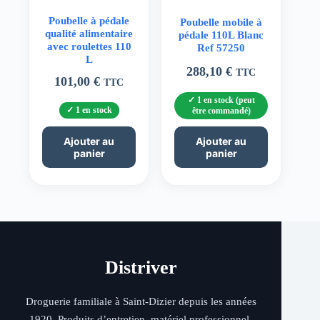
Poubelle à pédale
Poubelle mobile à
qualité alimentaire
pédale 110L Blanc
avec roulettes 110
Ref 57250
L
288,10
€
TTC
101,00
€
TTC
1 en stock (peut
1 en stock
être commandé)
Ajouter au
Ajouter au
panier
panier
Distriver
Droguerie familiale à Saint-Dizier depuis les années
1920. Produits d’entretien, matériel professionnel,