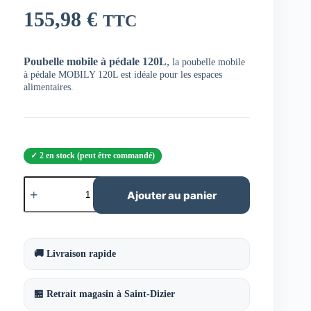
155,98
€
TTC
Poubelle mobile à pédale 120L
,
la poubelle mobile
à pédale MOBILY 120L est idéale pour les espaces
alimentaires.
2 en stock (peut être commandé)
quantité
de
Ajouter au panier
Poubelle
mobile
à
pédale
120L
🚚 Livraison rapide
Blanc
/
Bleu
🏪 Retrait magasin à Saint-Dizier
Ref