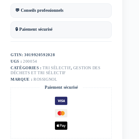
5920220
💬 Conseils professionnels
🔒 Paiement sécurisé
GTIN: 3019920592028
UGS :
200054
CATÉGORIES :
TRI SÉLECTIF
,
GESTION DES
DÉCHETS ET TRI SÉLECTIF
MARQUE :
ROSSIGNOL
Paiement sécurisé