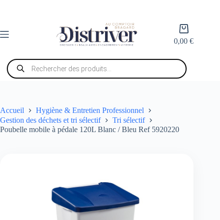
Passer
au
contenu
Panier
d’achat
0,00
€
Recherche
de
produits
Accueil
Hygiène & Entretien Professionnel
Gestion des déchets et tri sélectif
Tri sélectif
Poubelle mobile à pédale 120L Blanc / Bleu Ref 5920220