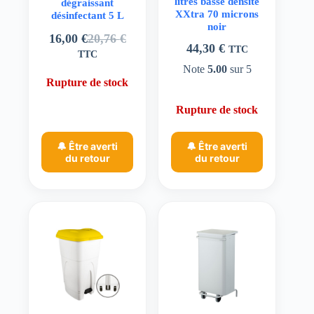
litres basse densité
dégraissant
XXtra 70 microns
désinfectant 5 L
noir
16,00
€
20,76
€
Le
Le
44,30
€
TTC
TTC
prix
prix
Note
5.00
sur 5
initial
actuel
Rupture de stock
était :
est :
20,76 €.
16,00 €.
Rupture de stock
🔔 Être averti
🔔 Être averti
du retour
du retour