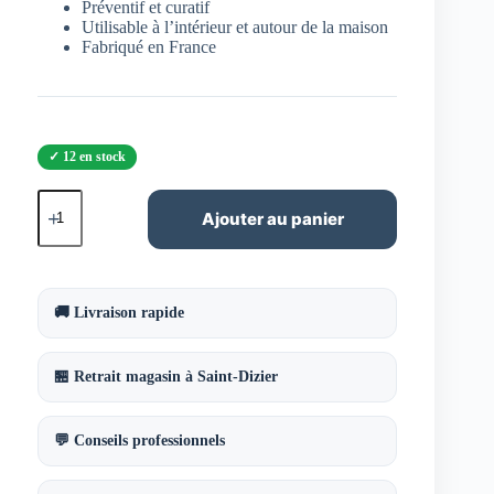
Préventif et curatif
Utilisable à l’intérieur et autour de la maison
Fabriqué en France
12 en stock
quantité
de
Ajouter au panier
Pulvérisateur
Rempart
à
Insectes
ACTO
🚚 Livraison rapide
–
Action
Choc
🏪 Retrait magasin à Saint-Dizier
&
Protection
Longue
Durée
💬 Conseils professionnels