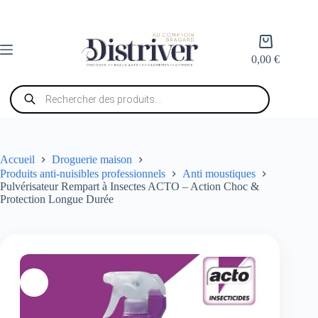
Passer
au
contenu
Panier
d’achat
0,00
€
Recherche
de
produits
Accueil
Droguerie maison
Produits anti-nuisibles professionnels
Anti moustiques
Pulvérisateur Rempart à Insectes ACTO – Action Choc &
Protection Longue Durée