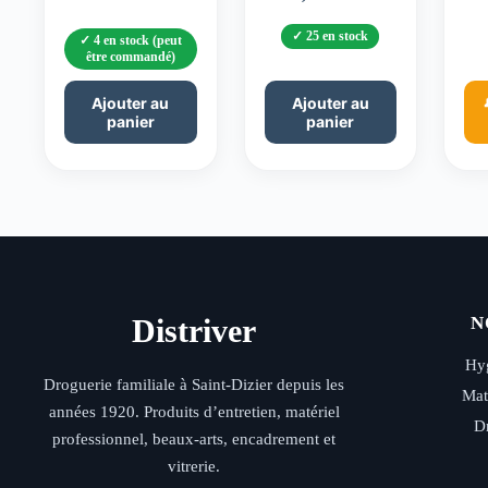
25 en stock
4 en stock (peut
être commandé)
Ajouter au
Ajouter au
panier
panier
Distriver
N
Hyg
Droguerie familiale à Saint-Dizier depuis les
Mat
années 1920. Produits d’entretien, matériel
D
professionnel, beaux-arts, encadrement et
vitrerie.