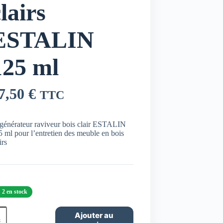
lairs
ESTALIN
125 ml
7,50
€
TTC
générateur raviveur bois clair ESTALIN
 ml pour l’entretien des meuble en bois
irs
2 en stock
ntité
Ajouter au