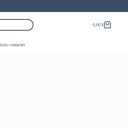
0,00
€
Panier
d’achat
ous contacter