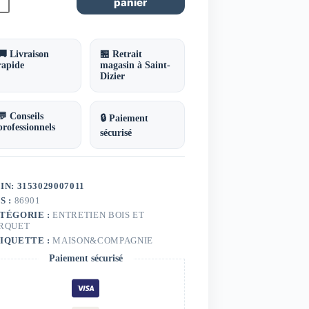
panier
générateur
iveur
s
irs
TALIN
🚚 Livraison
🏪 Retrait
5
rapide
magasin à Saint-
Dizier
💬 Conseils
🔒 Paiement
professionnels
sécurisé
IN: 3153029007011
S :
86901
TÉGORIE :
ENTRETIEN BOIS ET
RQUET
IQUETTE :
MAISON&COMPAGNIE
Paiement sécurisé