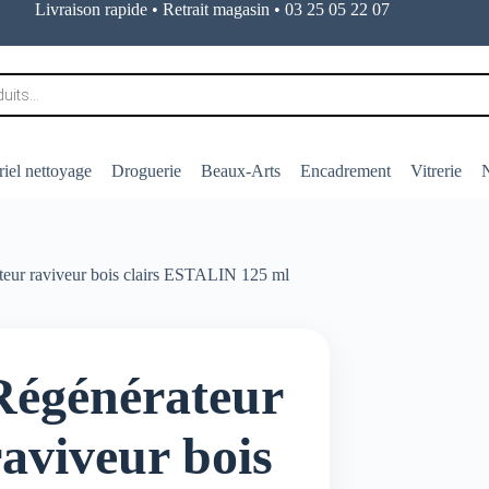
Livraison rapide • Retrait magasin • 03 25 05 22 07
iel nettoyage
Droguerie
Beaux-Arts
Encadrement
Vitrerie
N
teur raviveur bois clairs ESTALIN 125 ml
Régénérateur
raviveur bois