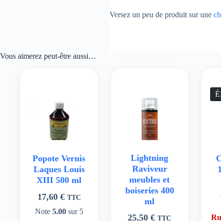
Versez un peu de produit sur une
ch
Vous aimerez peut-être aussi…
É
Lightning
Popote Vernis
C
Raviveur
Laques Louis
meubles et
XIII 500 ml
boiseries 400
17,60
€
TTC
ml
Note
5.00
sur 5
25,50
€
Ru
TTC