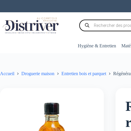
Passer
au
contenu
Recherche
de
produits
Hygiène & Entretien
Matér
Accueil
Droguerie maison
Entretien bois et parquet
Régénéra