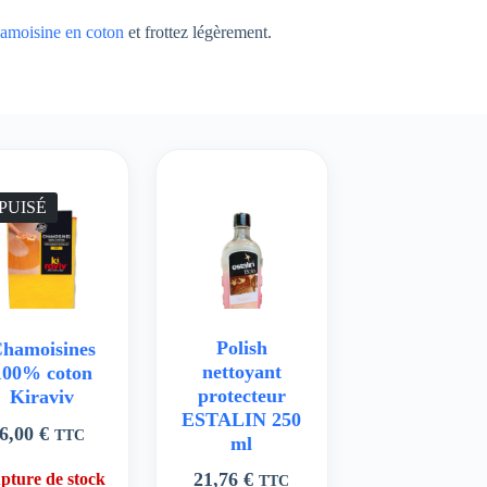
amoisine en coton
et frottez légèrement.
PUISÉ
Polish
hamoisines
nettoyant
100% coton
protecteur
Kiraviv
ESTALIN 250
6,00
€
TTC
ml
21,76
€
pture de stock
TTC