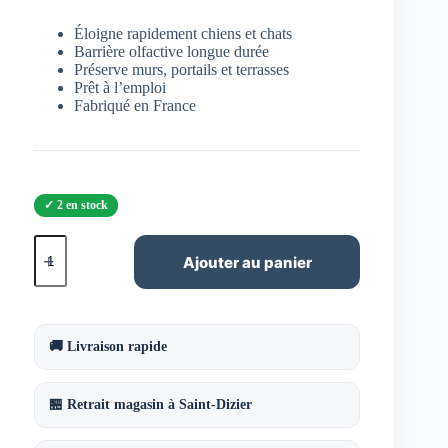
Éloigne rapidement chiens et chats
Barrière olfactive longue durée
Préserve murs, portails et terrasses
Prêt à l’emploi
Fabriqué en France
2 en stock
quantité
de
Ajouter au panier
Répulsif
Olfactif
Chiens
&
Chats
🚚 Livraison rapide
ACTO
–
Spray
🏪 Retrait magasin à Saint-Dizier
Barrière
Longue
Durée