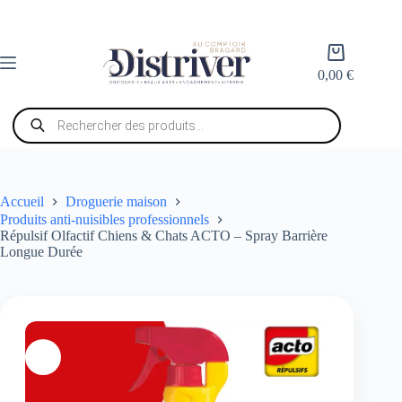
Passer
au
contenu
Panier
d’achat
0,00
€
Recherche
de
produits
Accueil
Droguerie maison
Produits anti-nuisibles professionnels
Répulsif Olfactif Chiens & Chats ACTO – Spray Barrière
Longue Durée