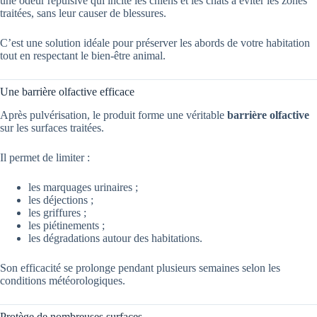
une odeur répulsive qui incite les chiens et les chats à éviter les zones
traitées, sans leur causer de blessures.
C’est une solution idéale pour préserver les abords de votre habitation
tout en respectant le bien-être animal.
Une barrière olfactive efficace
Après pulvérisation, le produit forme une véritable
barrière olfactive
sur les surfaces traitées.
Il permet de limiter :
les marquages urinaires ;
les déjections ;
les griffures ;
les piétinements ;
les dégradations autour des habitations.
Son efficacité se prolonge pendant plusieurs semaines selon les
conditions météorologiques.
Protège de nombreuses surfaces