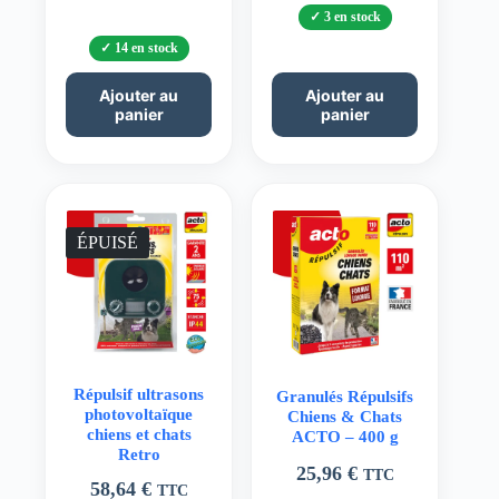
3 en stock
14 en stock
Ajouter au
Ajouter au
panier
panier
ÉPUISÉ
Répulsif ultrasons
Granulés Répulsifs
photovoltaïque
Chiens & Chats
chiens et chats
ACTO – 400 g
Retro
25,96
€
TTC
58,64
€
TTC