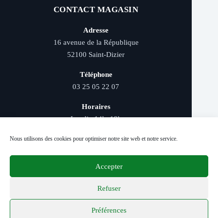
CONTACT MAGASIN
Adresse
16 avenue de la République
52100 Saint-Dizier
Téléphone
03 25 05 22 07
Horaires
Lundi : 14h–19h
Mardi au samedi : 9h–12h et 14h–19h
Nous utilisons des cookies pour optimiser notre site web et notre service.
Accepter
Livraison rapide - Retrait magasin - Paiement
sécurisé - Conseils d’experts
Refuser
Préférences
© 2026 Distriver — Tous droits réservés.