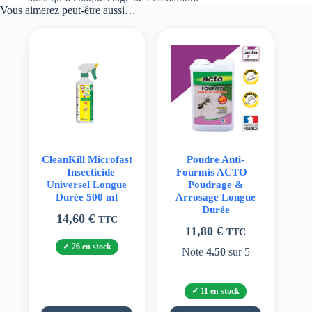
Vous aimerez peut-être aussi…
CleanKill Microfast
Poudre Anti-
– Insecticide
Fourmis ACTO –
Universel Longue
Poudrage &
Durée 500 ml
Arrosage Longue
Durée
14,60
€
TTC
11,80
€
TTC
26 en stock
Note
4.50
sur 5
11 en stock