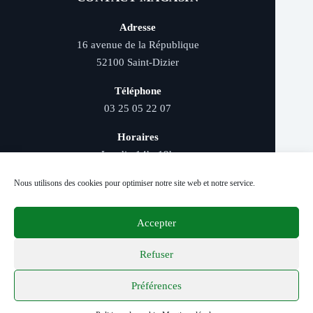
Adresse
16 avenue de la République
52100 Saint-Dizier
Téléphone
03 25 05 22 07
Horaires
Lundi : 14h–19h
Mardi au samedi : 9h–12h et 14h–19h
Nous utilisons des cookies pour optimiser notre site web et notre service.
Accepter
Livraison rapide - Retrait magasin - Paiement
sécurisé - Conseils d’experts
Refuser
Préférences
© 2026 Distriver — Tous droits réservés.