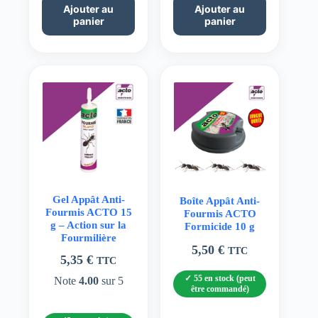
Ajouter au
Ajouter au
panier
panier
Gel Appât Anti-
Boîte Appât Anti-
Fourmis ACTO 15
Fourmis ACTO
g – Action sur la
Formicide 10 g
Fourmilière
5,50
€
TTC
5,35
€
TTC
55 en stock (peut
Note
4.00
sur 5
être commandé)