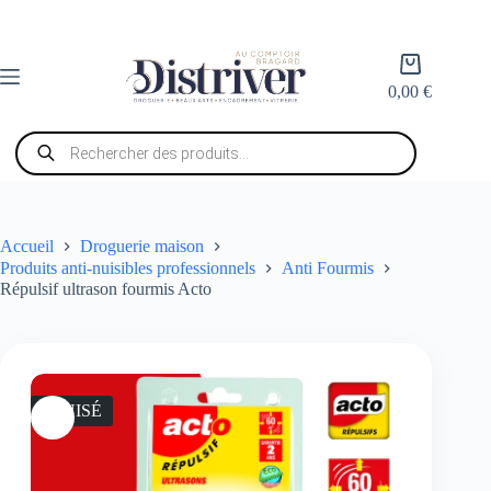
Passer
au
contenu
Panier
d’achat
0,00
€
Recherche
de
produits
Accueil
Droguerie maison
Produits anti-nuisibles professionnels
Anti Fourmis
Répulsif ultrason fourmis Acto
ÉPUISÉ