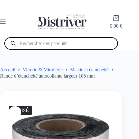
Passer
au
contenu
Panier
d’achat
0,00
€
Recherche
de
produits
Accueil
Vitrerie & Miroiterie
Mastic et étanchéité
Bande d’étanchéité autocollante largeur 105 mm
ÉPUISÉ