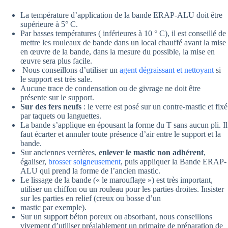
La température d’application de la bande ERAP-ALU doit être
supérieure à 5° C.
Par basses températures ( inférieures à 10 ° C), il est conseillé de
mettre les rouleaux de bande dans un local chauffé avant la mise
en œuvre de la bande, dans la mesure du possible, la mise en
œuvre sera plus facile.
Nous conseillons d’utiliser un
agent dégraissant et nettoyant
si
le support est très sale.
Aucune trace de condensation ou de givrage ne doit être
présente sur le support.
Sur des fers neufs
: le verre est posé sur un contre-mastic et fixé
par taquets ou languettes.
La bande s’applique en épousant la forme du T sans aucun pli. Il
faut écarter et annuler toute présence d’air entre le support et la
bande.
Sur anciennes verrières,
enlever le mastic non adhérent
,
égaliser,
brosser soigneusement
, puis appliquer la Bande ERAP-
ALU qui prend la forme de l’ancien mastic.
Le lissage de la bande (« le marouflage ») est très important,
utiliser un chiffon ou un rouleau pour les parties droites. Insister
sur les parties en relief (creux ou bosse d’un
mastic par exemple).
Sur un support béton poreux ou absorbant, nous conseillons
vivement d’utiliser préalablement un primaire de préparation de