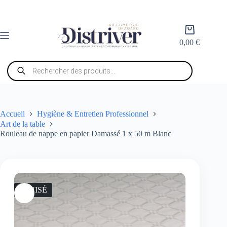
Passer
au
contenu
Panier
d’achat
0,00
€
Recherche
de
produits
Accueil
Hygiène & Entretien Professionnel
Art de la table
Rouleau de nappe en papier Damassé 1 x 50 m Blanc
ÉPUISÉ