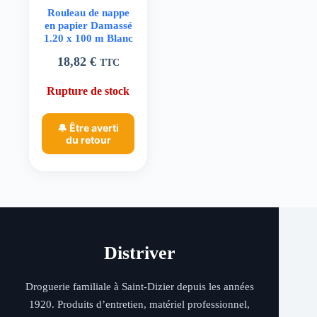
Rouleau de nappe
en papier Damassé
1.20 x 100 m Blanc
18,82
€
TTC
Rupture de stock
🔔 Être averti
du retour
Distriver
Droguerie familiale à Saint-Dizier depuis les années
1920. Produits d’entretien, matériel professionnel,