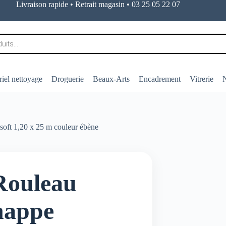
Livraison rapide • Retrait magasin • 03 25 05 22 07
iel nettoyage
Droguerie
Beaux-Arts
Encadrement
Vitrerie
N
soft 1,20 x 25 m couleur ébène
Rouleau
nappe