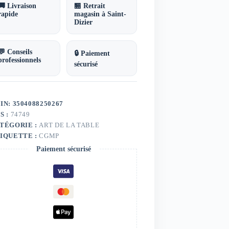
🚚 Livraison
🏪 Retrait
rapide
magasin à Saint-
Dizier
💬 Conseils
🔒 Paiement
professionnels
sécurisé
IN: 3504088250267
S :
74749
TÉGORIE :
ART DE LA TABLE
IQUETTE :
CGMP
Paiement sécurisé