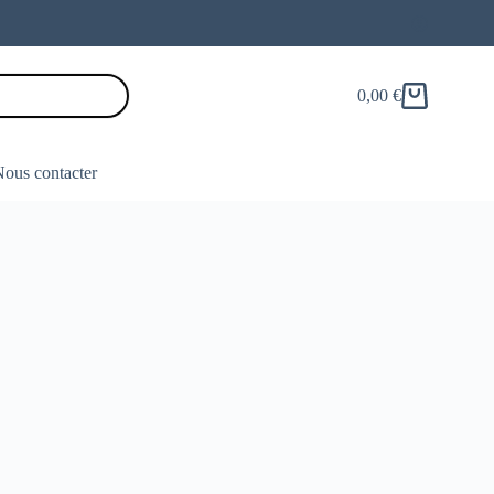
0,00
€
Panier
d’achat
ous contacter