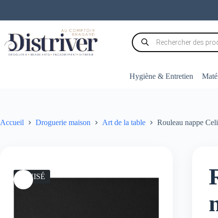
Passer
au
contenu
Recherche
de
produits
Hygiène & Entretien
Matér
Accueil
Droguerie maison
Art de la table
Rouleau nappe Celi
ÉPUISÉ