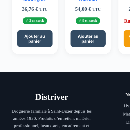
36,76
€
54,00
€
TTC
TTC
2 en stock
9 en stock
Ru
Ajouter au
Ajouter au
panier
panier
Distriver
N
Hyg
Droguerie familiale à Saint-Dizier depuis les
Mat
années 1920. Produits d’entretien, matériel
D
professionnel, beaux-arts, encadrement et