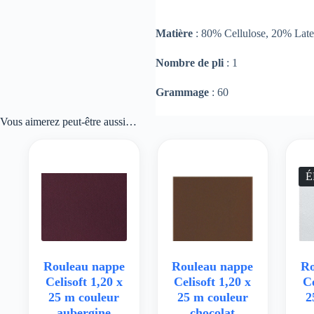
Matière
: 80% Cellulose, 20% Lat
Nombre de pli
: 1
Grammage
: 60
Vous aimerez peut-être aussi…
É
Rouleau nappe
Rouleau nappe
Ro
Celisoft 1,20 x
Celisoft 1,20 x
Ce
25 m couleur
25 m couleur
2
aubergine
chocolat