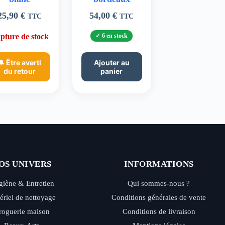
25,90
€
54,00
€
TTC
TTC
pture de stock
6 en stock
🔔 Être averti
Ajouter au
du retour
panier
OS UNIVERS
INFORMATIONS
iène & Entretien
Qui sommes-nous ?
ériel de nettoyage
Conditions générales de vente
roguerie maison
Conditions de livraison