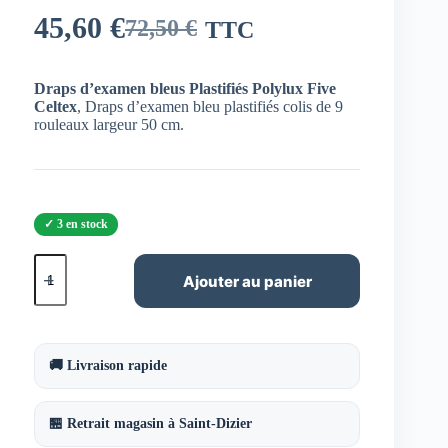
45,60
€
72,50
€
TTC
Le
Le
prix
prix
Draps d’examen bleus Plastifiés Polylux Five
initial
actuel
Celtex
, Draps d’examen bleu plastifiés colis de 9
rouleaux largeur 50 cm.
était :
est :
72,50 €.
45,60 €.
3 en stock
quantité
de
Ajouter au panier
Draps
d'examen
Plastifiés
Polylux
Five
🚚 Livraison rapide
Celtex
🏪 Retrait magasin à Saint-Dizier