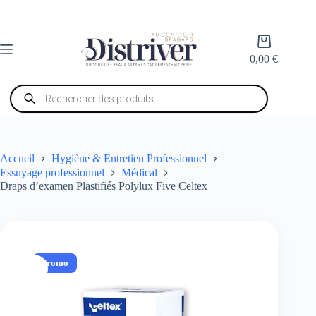
Passer
au
contenu
Panier
d’achat
0,00
€
Recherche
de
produits
Accueil
Hygiène & Entretien Professionnel
Essuyage professionnel
Médical
Draps d’examen Plastifiés Polylux Five Celtex
Promo