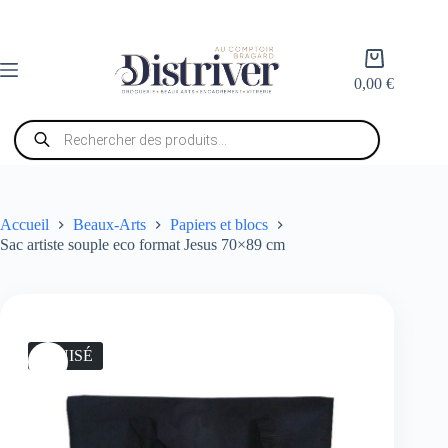
Passer
au
contenu
Panier
d’achat
0,00
€
Recherche
de
produits
Accueil
Beaux-Arts
Papiers et blocs
Sac artiste souple eco format Jesus 70×89 cm
ÉPUISÉ