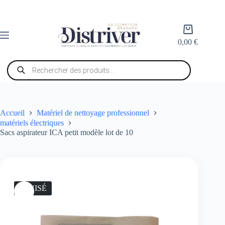
Passer
au
contenu
Panier
d’achat
0,00
€
Recherche
de
produits
Accueil
Matériel de nettoyage professionnel
matériels électriques
Sacs aspirateur ICA petit modèle lot de 10
ÉPUISÉ