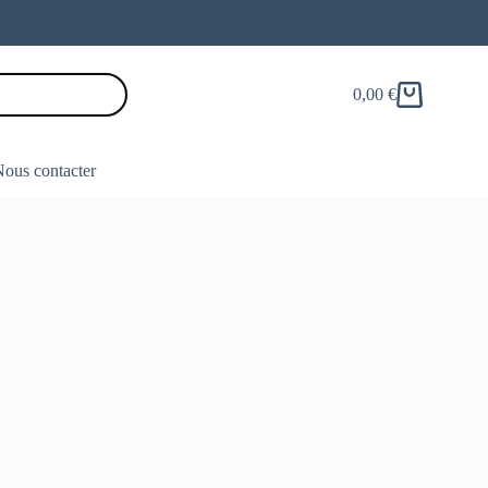
0,00
€
Panier
d’achat
ous contacter