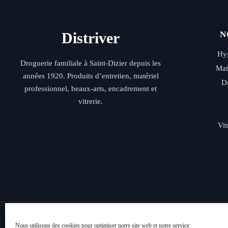
Distriver
N
Hyg
Droguerie familiale à Saint-Dizier depuis les
Mat
années 1920. Produits d’entretien, matériel
D
professionnel, beaux-arts, encadrement et
vitrerie.
Vit
Livraison rap
Nous utilisons des cookies pour optimiser notre site web et notre service.