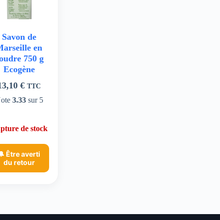
Savon de
arseille en
oudre 750 g
Ecogène
13,10
€
TTC
ote
3.33
sur 5
pture de stock
🔔 Être averti
du retour