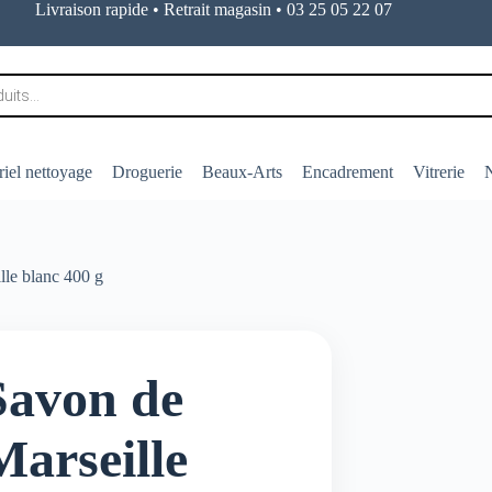
Livraison rapide • Retrait magasin • 03 25 05 22 07
iel nettoyage
Droguerie
Beaux-Arts
Encadrement
Vitrerie
N
lle blanc 400 g
Savon de
Marseille