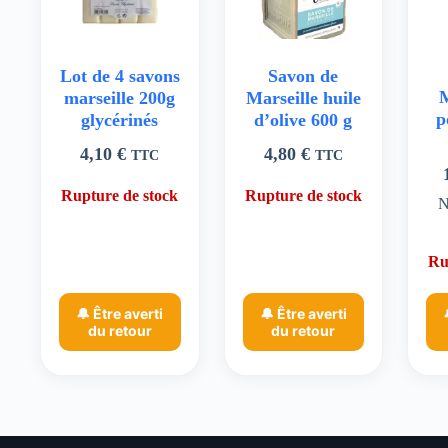
Lot de 4 savons
Savon de
M
marseille 200g
Marseille huile
p
glycérinés
d’olive 600 g
4,10
€
4,80
€
TTC
TTC
Rupture de stock
Rupture de stock
N
Ru
🔔 Être averti
🔔 Être averti
du retour
du retour