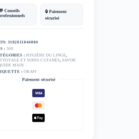
💬 Conseils
🔒 Paiement
professionnels
sécurisé
IN: 3182611044004
S :
500
TÉGORIES :
HYGIÈNE DU LINGE
,
TTOYAGE ET SOINS CUTANÉS
,
SAVON
QUIDE MAIN
IQUETTE :
ORAPI
Paiement sécurisé