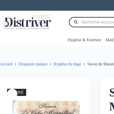
Passer
au
contenu
Recherche
de
produits
Hygiène & Entretien
Matér
Accueil
Droguerie maison
Hygiène du linge
Savon de Marsei
ÉPUISÉ