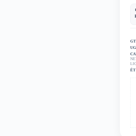
GT
UG
CA
NE
LI
ÉT