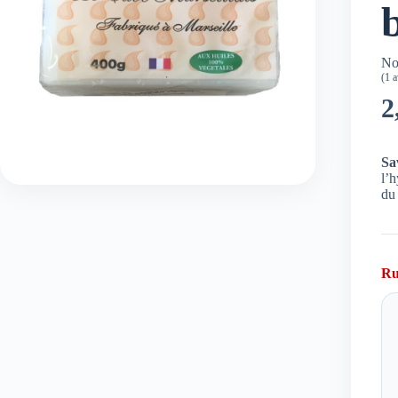
No
(
1
av
2
Sa
l’h
du
Ru