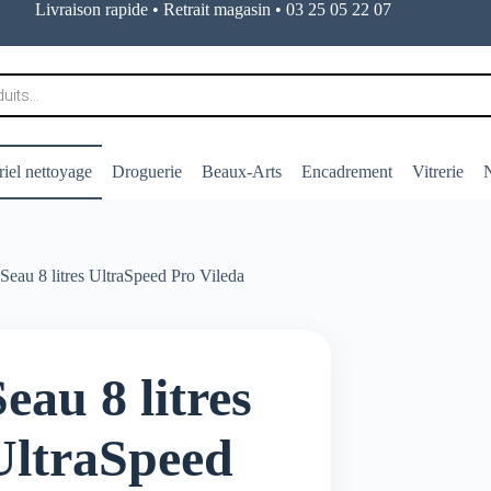
Livraison rapide • Retrait magasin • 03 25 05 22 07
iel nettoyage
Droguerie
Beaux-Arts
Encadrement
Vitrerie
N
Seau 8 litres UltraSpeed Pro Vileda
eau 8 litres
UltraSpeed