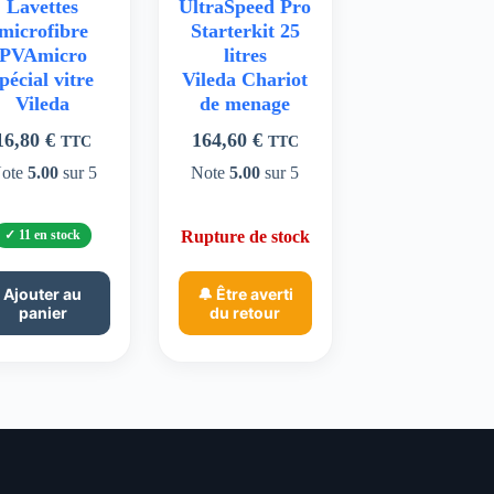
Lavettes
UltraSpeed Pro
microfibre
Starterkit 25
PVAmicro
litres
pécial vitre
Vileda Chariot
Vileda
de menage
16,80
€
164,60
€
TTC
TTC
ote
5.00
sur 5
Note
5.00
sur 5
11 en stock
Rupture de stock
Ajouter au
🔔 Être averti
panier
du retour