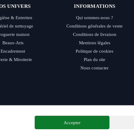
OS UNIVERS
INFORMATIONS
iène & Entretien
Qui sommes-nous ?
ériel de nettoyage
Conditions générales de vente
roguerie maison
Conditions de livraison
Beaux-Arts
Mentions légales
Encadrement
Politique de cookies
rerie & Miroiterie
Plan du site
Nous contacter
ide - Retrait magasin - Paiement sécurisé - Conseils d’experts
Accepter
© 2026 Distriver — Tous droits réservés.