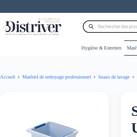
Passer
au
contenu
Recherche
de
produits
Hygiène & Entretien
Matér
Accueil
Matériel de nettoyage professionnel
Seaux de lavage
S