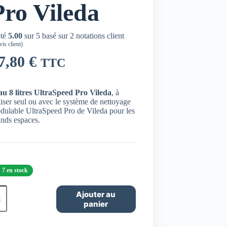
Pro Vileda
té
5.00
sur 5 basé sur
2
notations client
is client)
7,80
€
TTC
au 8 litres UltraSpeed Pro Vileda
, à
liser seul ou avec le système de nettoyage
dulable UltraSpeed Pro de Vileda pour les
ands espaces.
7 en stock
ntité
Ajouter au
panier
au
es