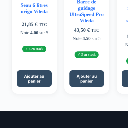
Barre de
Seau 6 litres
guidage
origo Vileda
UltraSpeed Pro
Vileda
s
21,85
€
TTC
43,50
€
TTC
Note
4.00
sur 5
Note
4.50
sur 5
N
4 en stock
3 en stock
Ajouter au
Ajouter au
panier
panier