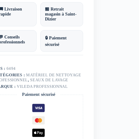
traSpeed
o
🚚 Livraison
🏪 Retrait
eda
rapide
magasin à Saint-
Dizier
💬 Conseils
🔒 Paiement
professionnels
sécurisé
S :
6494
TÉGORIES :
MATÉRIEL DE NETTOYAGE
OFESSIONNEL
,
SEAUX DE LAVAGE
RQUE :
VILEDA PROFESSIONNAL
Paiement sécurisé