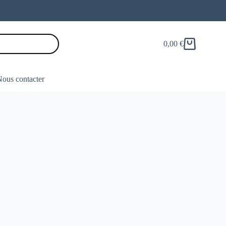
0,00
€
Panier
d’achat
ous contacter