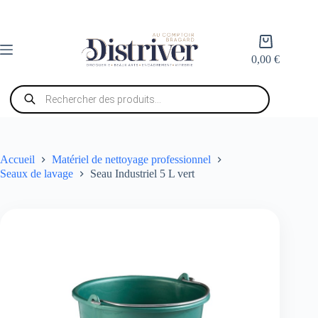
Passer
au
contenu
Panier
d’achat
0,00
€
Recherche
de
produits
Accueil
Matériel de nettoyage professionnel
Seaux de lavage
Seau Industriel 5 L vert