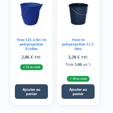
Seau 12L à bec en
Seau en
polypropylène
polypropylène 12 L
Ecoline
bleu
2,86
€
3,20
€
TTC
TTC
Note
5.00
sur 5
13 en stock
20 en stock
Ajouter au
Ajouter au
panier
panier