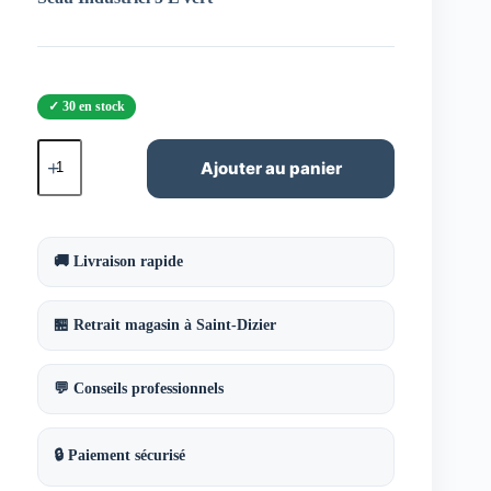
30 en stock
quantité
de
Ajouter au panier
Seau
Industriel
5
L
vert
🚚 Livraison rapide
🏪 Retrait magasin à Saint-Dizier
💬 Conseils professionnels
🔒 Paiement sécurisé