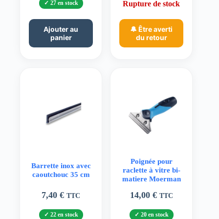
27 en stock
Rupture de stock
Ajouter au
🔔 Être averti
panier
du retour
Poignée pour
Barrette inox avec
raclette à vitre bi-
caoutchouc 35 cm
matiere Moerman
7,40
€
14,00
€
TTC
TTC
22 en stock
20 en stock