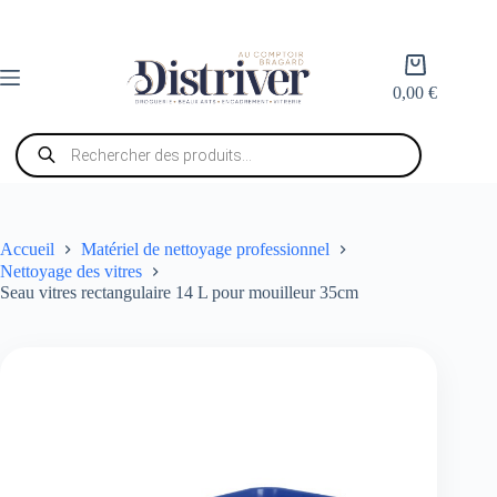
Passer
au
contenu
Panier
d’achat
0,00
€
Recherche
de
produits
Accueil
Matériel de nettoyage professionnel
Nettoyage des vitres
Seau vitres rectangulaire 14 L pour mouilleur 35cm