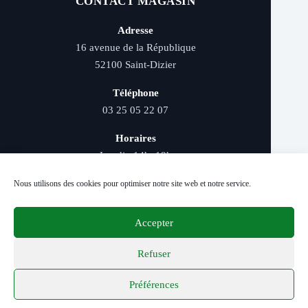
CONTACT MAGASIN
Adresse
16 avenue de la République
52100 Saint-Dizier
Téléphone
03 25 05 22 07
Horaires
Lundi : 14h–19h
Mardi au samedi : 9h–12h et 14h–19h
Nous utilisons des cookies pour optimiser notre site web et notre service.
Accepter
Livraison rapide - Retrait magasin - Paiement
sécurisé - Conseils d’experts
Refuser
Préférences
© 2026 Distriver — Tous droits réservés.