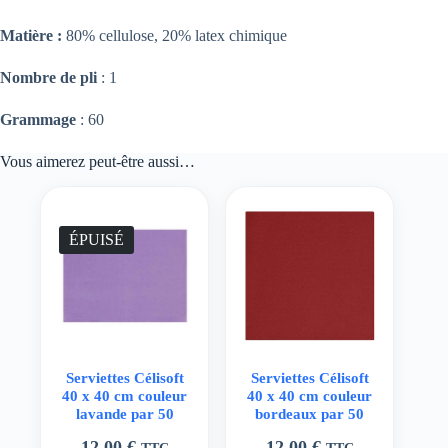
Matière :
80% cellulose, 20% latex chimique
Nombre de pli
: 1
Grammage
: 60
Vous aimerez peut-être aussi…
ÉPUISÉ
Serviettes Célisoft
Serviettes Célisoft
40 x 40 cm couleur
40 x 40 cm couleur
lavande par 50
bordeaux par 50
12,00
€
12,00
€
TTC
TTC