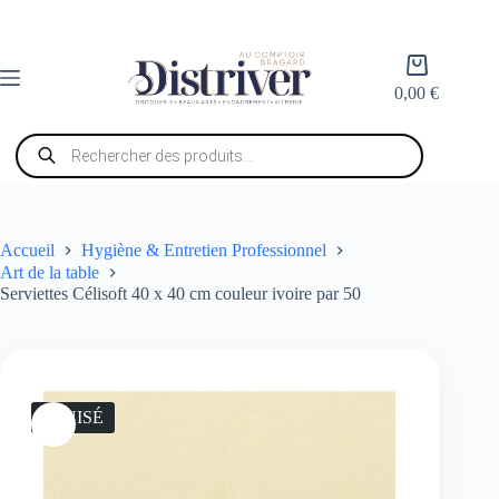
Passer
au
contenu
Panier
d’achat
0,00
€
Recherche
de
produits
Accueil
Hygiène & Entretien Professionnel
Art de la table
Serviettes Célisoft 40 x 40 cm couleur ivoire par 50
ÉPUISÉ