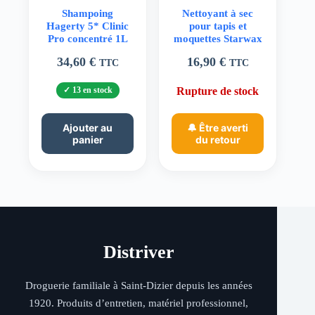
Shampoing
Nettoyant à sec
Hagerty 5* Clinic
pour tapis et
Pro concentré 1L
moquettes Starwax
34,60
€
16,90
€
TTC
TTC
13 en stock
Rupture de stock
Ajouter au
🔔 Être averti
panier
du retour
Distriver
Droguerie familiale à Saint-Dizier depuis les années
1920. Produits d’entretien, matériel professionnel,