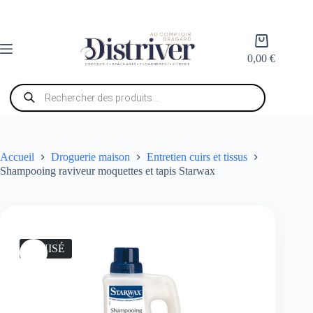
Passer
au
contenu
Panier
d’achat
0,00
€
Recherche
de
produits
Accueil
Droguerie maison
Entretien cuirs et tissus
Shampooing raviveur moquettes et tapis Starwax
ÉPUISÉ