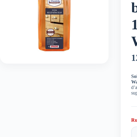
b
1
So
Wa
d’a
sup
Ru