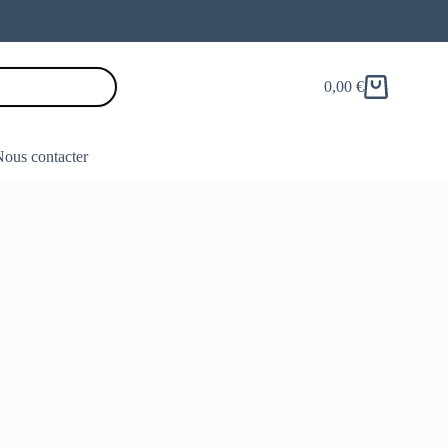
0,00
€
Panier
d’achat
ous contacter