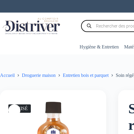
Passer
au
contenu
Recherche
de
produits
Hygiène & Entretien
Matér
Accueil
Droguerie maison
Entretien bois et parquet
Soin régé
ÉPUISÉ