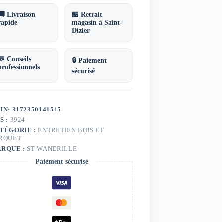
🚚 Livraison
🏪 Retrait
rapide
magasin à Saint-
Dizier
💬 Conseils
🔒 Paiement
professionnels
sécurisé
IN: 3172350141515
S :
3924
TÉGORIE :
ENTRETIEN BOIS ET
RQUET
RQUE :
ST WANDRILLE
Paiement sécurisé