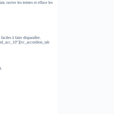
ir, ravive les teintes et efface les
aciles à faire disparaître.
»rd_acc_10″][vc_accordion_tab
).