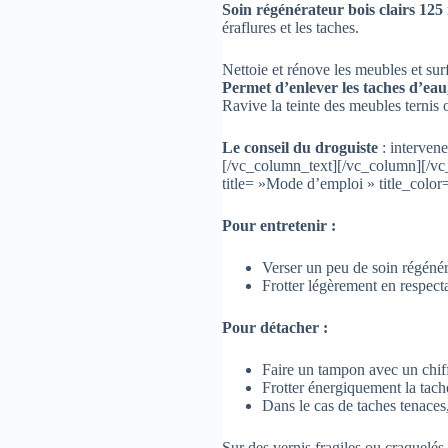
Soin régénérateur bois clairs 125
éraflures et les taches.
Nettoie et rénove les meubles et surf
Permet d’enlever les taches d’eau, 
Ravive la teinte des meubles ternis 
Le conseil du droguiste
: intervene
[/vc_column_text][/vc_column][/vc
title= »Mode d’emploi » title_col
Pour entretenir :
Verser un peu de soin régénér
Frotter légèrement en respecta
Pour détacher :
Faire un tampon avec un chiff
Frotter énergiquement la tache
Dans le cas de taches tenaces,
Sur des vernis fragiles ou craquelés,