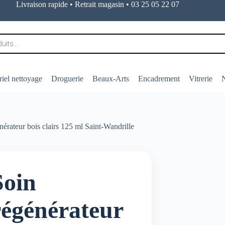
Livraison rapide • Retrait magasin • 03 25 05 22 07
iel nettoyage
Droguerie
Beaux-Arts
Encadrement
Vitrerie
N
nérateur bois clairs 125 ml Saint-Wandrille
Soin
régénérateur