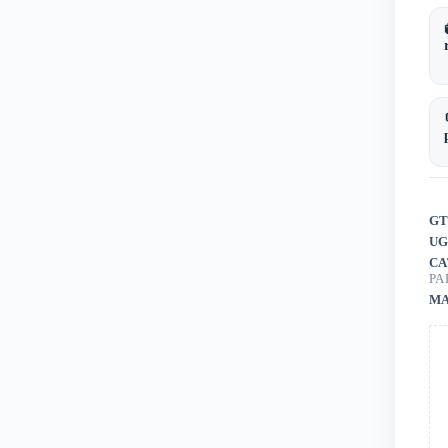
GT
UG
CA
PA
MA