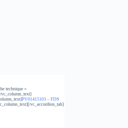
che technique »
[/vc_column_text]
column_text]
PV01415103 – FDS
vc_column_text][/vc_accordion_tab]