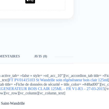
MENTAIRES
AVIS (0)
ctive_tab= »false » style= »rd_acc_10″][vc_accordion_tab title= »Fi
_text]
FT PV01415103 St Wandrille soin régénérateur bois clair 125ml
ab title= »Fiche de données de sécurité » title_color= »#48ad00″][vc_
GENERATEUR BOIS CLAIR 125ML – FR V1-R3 – 27-03-2015
[/
row][vc_row][vc_column][vc_column_text]
l Saint-Wandrille