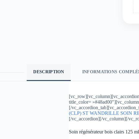
DESCRIPTION
INFORMATIONS COMPLÉ
[vc_row][vc_column][vc_accordion a
title_color= »#48ad00″][vc_column
[/vc_accordion_tab][vc_accordion_t
(CLP) ST WANDRILLE SOIN RE
[/vc_accordion][/vc_column][/vc_
Soin régénérateur bois clairs 125 m