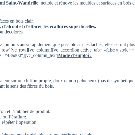
 ml Saint-Wandrille
, nettoie et rénove les meubles et surfaces en bois cla
aces en bois clair.
d’alcool et d’effacer les éraflures superficielles.
ou décolorés.
z toujours aussi rapidement que possible sur les taches, elles seront plus f
_row][vc_row][vc_column][vc_accordion active_tab= »false » style= 
or= »#48ad00″][vc_column_text]
Mode d’emploi :
ateur sur un chiffon propre, doux et non pelucheux (pas de synthétique
nt le sens des fibres du bois.
on et l’imbiber de produit.
 ou l’éraflure.
 répéter l’opération.
 faire un essai préalable sur une partir peu visible.