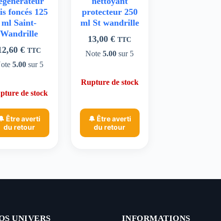
égénérateur
nettoyant
is foncés 125
protecteur 250
ml Saint-
ml St wandrille
Wandrille
13,00
€
TTC
12,60
€
TTC
Note
5.00
sur 5
ote
5.00
sur 5
Rupture de stock
pture de stock
🔔 Être averti
🔔 Être averti
du retour
du retour
OS UNIVERS
INFORMATIONS