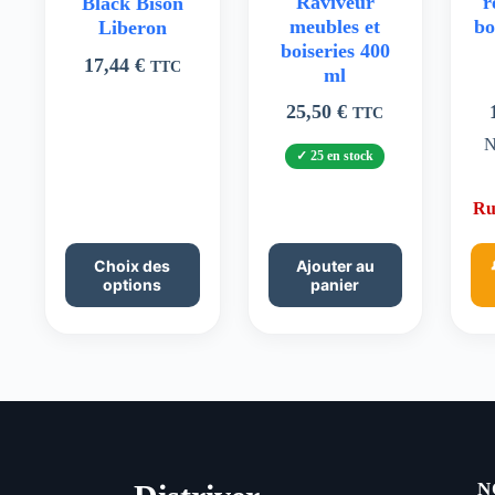
Raviveur
r
Black Bison
meubles et
bo
Liberon
boiseries 400
17,44
€
TTC
ml
25,50
€
TTC
N
25 en stock
Ru
Ce
Choix des
Ajouter au
produit
options
panier
a
plusieurs
variations.
Les
options
peuvent
être
choisies
sur
la
N
page