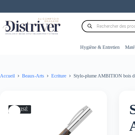
Passer
au
contenu
Recherche
de
produits
Hygiène & Entretien
Matér
Accueil
Beaux-Arts
Ecriture
Stylo-plume AMBITION bois de 
ÉPUISÉ