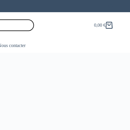
0,00
€
Panier
d’achat
ous contacter