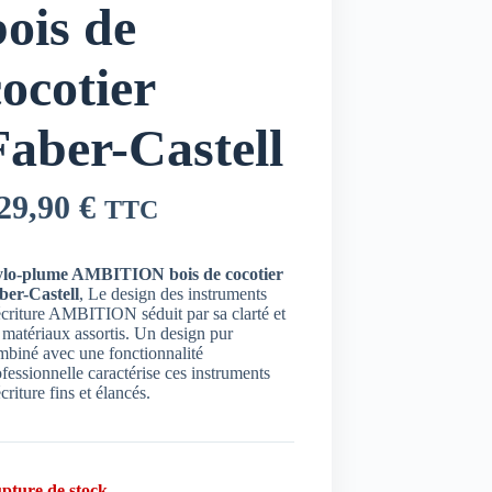
bois de
cocotier
Faber-Castell
29,90
€
TTC
ylo-plume AMBITION bois de cocotier
ber-Castell
, Le design des instruments
écriture AMBITION séduit par sa clarté et
 matériaux assortis. Un design pur
mbiné avec une fonctionnalité
fessionnelle caractérise ces instruments
criture fins et élancés.
pture de stock