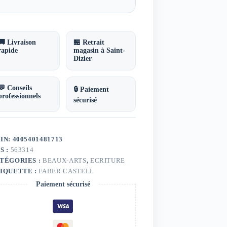
🚚 Livraison
🏪 Retrait
rapide
magasin à Saint-
Dizier
💬 Conseils
🔒 Paiement
professionnels
sécurisé
IN: 4005401481713
S :
563314
TÉGORIES :
BEAUX-ARTS
,
ECRITURE
IQUETTE :
FABER CASTELL
Paiement sécurisé