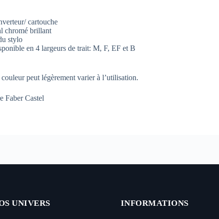
verteur/ cartouche
l chromé brillant
du stylo
ponible en 4 largeurs de trait: M, F, EF et B
 couleur peut légèrement varier à l’utilisation.
re Faber Castel
OS UNIVERS
INFORMATIONS