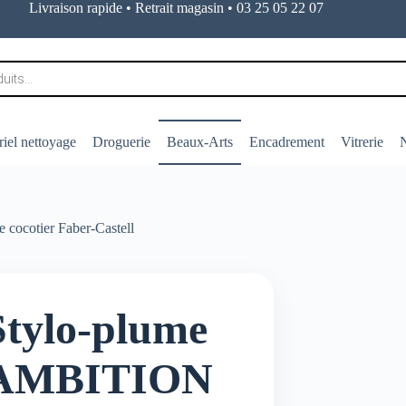
Livraison rapide • Retrait magasin • 03 25 05 22 07
iel nettoyage
Droguerie
Beaux-Arts
Encadrement
Vitrerie
N
cocotier Faber-Castell
Stylo-plume
AMBITION