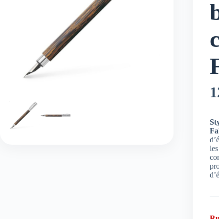
1
St
Fa
d’
les
co
pro
d’é
Ru