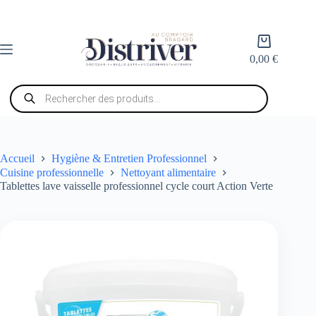
Passer
au
contenu
Panier
d’achat
0,00
€
Recherche
de
produits
Accueil
Hygiène & Entretien Professionnel
Cuisine professionnelle
Nettoyant alimentaire
Tablettes lave vaisselle professionnel cycle court Action Verte