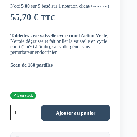
Noté
5.00
sur 5 basé sur
1
notation client
(
1
avis client)
55,70
€
TTC
Tablettes lave vaisselle cycle court Action Verte
,
Nettoie dégraisse et fait briller la vaisselle en cycle
court (1m30 à 5min), sans allergène, sans
perturbateur endocrinien.
Seau de 160 pastilles
5 en stock
quantité
de
Ajouter au panier
Tablettes
lave
vaisselle
professionnel