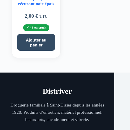
récurant noir épais
2,00
€
TTC
43 en stock
Ajouter au
panier
Distriver
Droguerie familiale à Saint-Dizier depuis les années
1920. Produits d’entretien, matériel professionnel,
beaux-arts, encadrement et vitrerie.