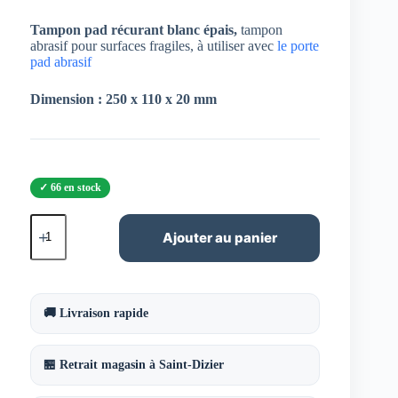
Tampon pad récurant blanc épais,
tampon
abrasif pour surfaces fragiles, à utiliser avec
le porte
pad abrasif
Dimension : 250 x 110 x 20 mm
66 en stock
quantité
de
Ajouter au panier
Tampon
pad
récurant
blanc
épais
🚚 Livraison rapide
🏪 Retrait magasin à Saint-Dizier