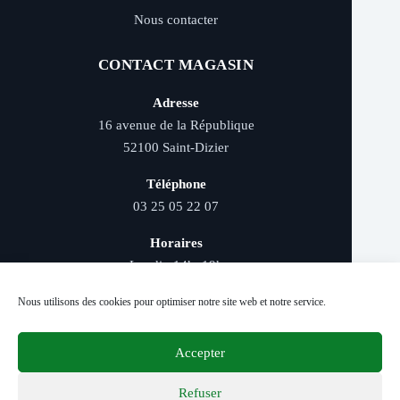
Nous contacter
CONTACT MAGASIN
Adresse
16 avenue de la République
52100 Saint-Dizier
Téléphone
03 25 05 22 07
Horaires
Lundi : 14h–19h
Mardi au samedi : 9h–12h et 14h–19h
Nous utilisons des cookies pour optimiser notre site web et notre service.
Accepter
Livraison rapide - Retrait magasin - Paiement
sécurisé - Conseils d’experts
Refuser