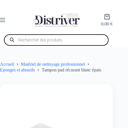
Passer
au
contenu
Panier
d’achat
0,00
€
Recherche
de
produits
Accueil
Matériel de nettoyage professionnel
Eponges et abrasifs
Tampon pad récurant blanc épais