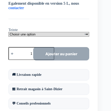
Egalement disponible en version 5 L, nous
contacter
Teinte
quantité
de
Ajouter au panier
Teinture
bois
et
agglomérés
Tinxirol
🚚 Livraison rapide
500
ml
🏪 Retrait magasin à Saint-Dizier
💬 Conseils professionnels