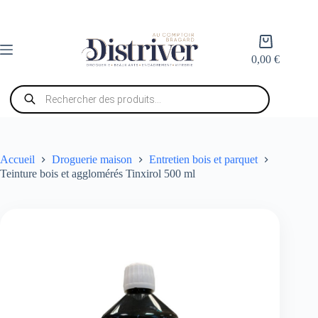
Passer
au
contenu
Panier
d’achat
0,00
€
Recherche
de
produits
Accueil
Droguerie maison
Entretien bois et parquet
Teinture bois et agglomérés Tinxirol 500 ml