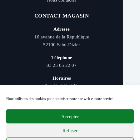
Nous contacter
CONTACT MAGASIN
Adresse
16 avenue de la République
52100 Saint-Dizier
Téléphone
03 25 05 22 07
Horaires
Lundi : 14h–19h
Mardi au samedi : 9h–12h et 14h–19h
Nous utilisons des cookies pour optimiser notre site web et notre service.
Accepter
Livraison rapide - Retrait magasin - Paiement
sécurisé - Conseils d’experts
Refuser