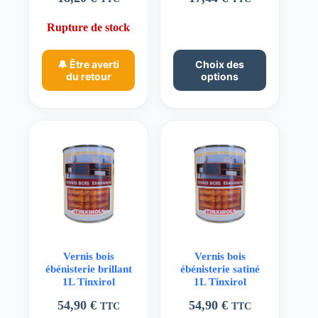
Rupture de stock
Ce
🔔 Être averti
Choix des
produit
du retour
options
a
plusieurs
variations.
Les
options
peuvent
être
choisies
sur
la
page
du
produit
Vernis bois
Vernis bois
ébénisterie brillant
ébénisterie satiné
1L Tinxirol
1L Tinxirol
54,90
€
54,90
€
TTC
TTC