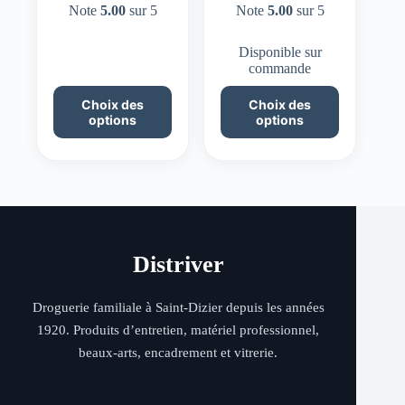
Note
5.00
sur 5
Note
5.00
sur 5
Disponible sur
commande
Ce
Ce
Choix des
Choix des
produit
produit
options
options
a
a
plusieurs
plusieurs
variations.
variations.
Les
Les
options
options
peuvent
peuvent
être
être
choisies
choisies
sur
sur
Distriver
la
la
page
page
du
du
Droguerie familiale à Saint-Dizier depuis les années
produit
produit
1920. Produits d’entretien, matériel professionnel,
beaux-arts, encadrement et vitrerie.