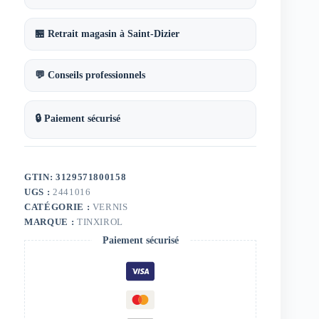
500
ml
🏪 Retrait magasin à Saint-Dizier
💬 Conseils professionnels
🔒 Paiement sécurisé
GTIN: 3129571800158
UGS :
2441016
CATÉGORIE :
VERNIS
MARQUE :
TINXIROL
Paiement sécurisé