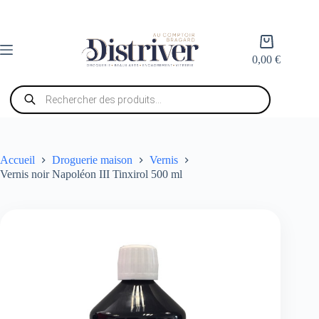
Passer
au
contenu
Panier
d’achat
0,00
€
Recherche
de
produits
Accueil
Droguerie maison
Vernis
Vernis noir Napoléon III Tinxirol 500 ml