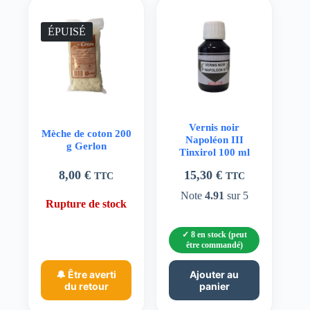
ÉPUISÉ
Vernis noir
Mèche de coton 200
Napoléon III
g Gerlon
Tinxirol 100 ml
8,00
€
15,30
€
TTC
TTC
Note
4.91
sur 5
Rupture de stock
8 en stock (peut
être commandé)
🔔 Être averti
Ajouter au
du retour
panier