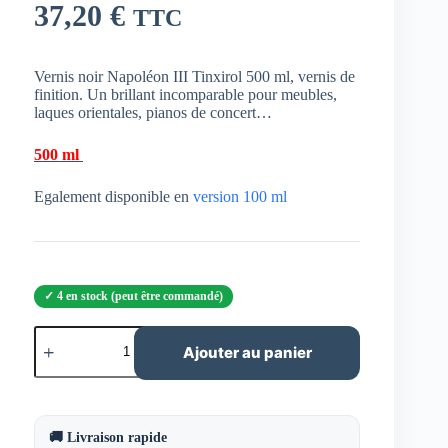
37,20
€
TTC
Vernis noir Napoléon III Tinxirol 500 ml, vernis de
finition. Un brillant incomparable pour meubles,
laques orientales, pianos de concert…
500 ml
Egalement disponible en
version 100 ml
4 en stock (peut être commandé)
quantité
de
Ajouter au panier
Vernis
noir
Napoléon
III
Tinxirol
🚚 Livraison rapide