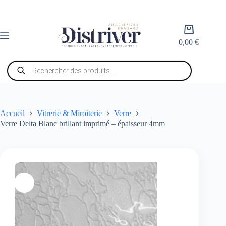
Passer
au
contenu
Panier
d’achat
0,00
€
Recherche
de
produits
Accueil
Vitrerie & Miroiterie
Verre
Verre Delta Blanc brillant imprimé – épaisseur 4mm