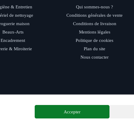
iène & Entretien
Qui sommes-nous ?
ériel de nettoyage
Conditions générales de vente
roguerie maison
Conditions de livraison
Beaux-Arts
Mentions légales
Encadrement
Politique de cookies
rerie & Miroiterie
Plan du site
Nous contacter
ide - Retrait magasin - Paiement sécurisé - Conseils d’experts
Accepter
© 2026 Distriver — Tous droits réservés.