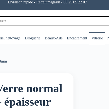
Livraison rapide • Retrait magasin • 03 25 05 22 07
iel nettoyage
Droguerie
Beaux-Arts
Encadrement
Vitrerie
N
r 3mm
Verre normal
– épaisseur