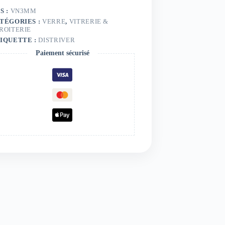
S :
VN3MM
TÉGORIES :
VERRE
,
VITRERIE &
ROITERIE
IQUETTE :
DISTRIVER
Paiement sécurisé