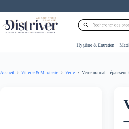
Passer
au
contenu
Recherche
de
produits
Hygiène & Entretien
Matér
Accueil
Vitrerie & Miroiterie
Verre
Verre normal – épaisseu