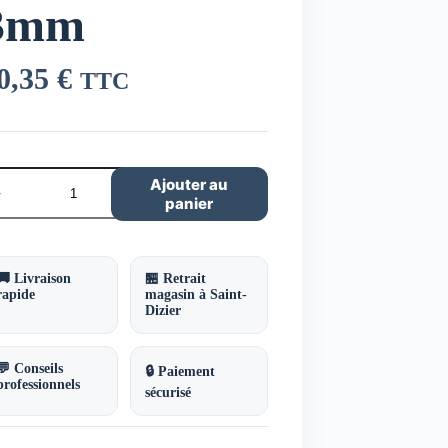
3mm
0,35
€
TTC
ntité
Ajouter au
panier
re
rmal
isseur
mm
🚚 Livraison
🏪 Retrait
rapide
magasin à Saint-
Dizier
💬 Conseils
🔒 Paiement
professionnels
sécurisé