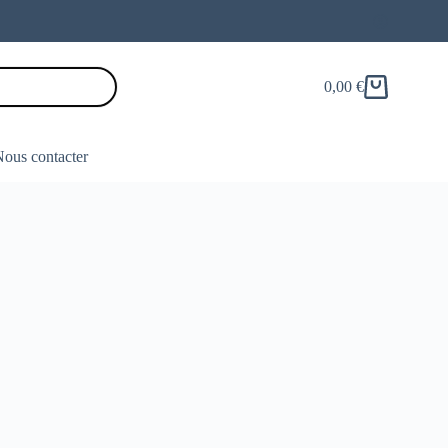
0,00
€
Panier
d’achat
ous contacter