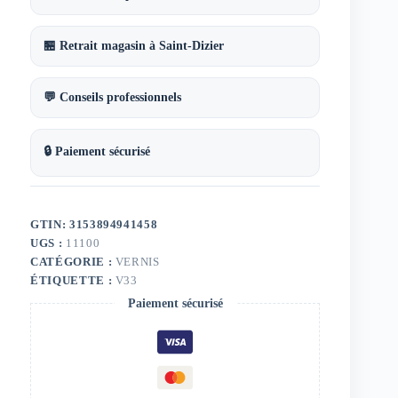
satiné
750
ml
🏪 Retrait magasin à Saint-Dizier
V33
💬 Conseils professionnels
🔒 Paiement sécurisé
GTIN: 3153894941458
UGS :
11100
CATÉGORIE :
VERNIS
ÉTIQUETTE :
V33
Paiement sécurisé