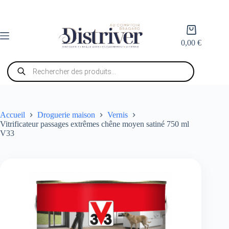
Passer
au
contenu
Panier
d’achat
0,00
€
Recherche
de
produits
Accueil
Droguerie maison
Vernis
Vitrificateur passages extrêmes chêne moyen satiné 750 ml
V33