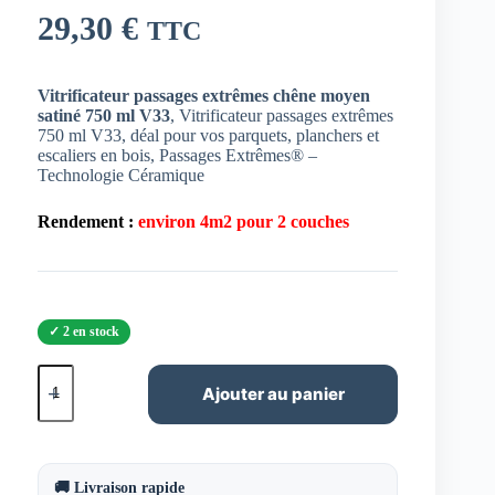
29,30
€
TTC
Vitrificateur passages extrêmes chêne moyen
satiné 750 ml V33
, Vitrificateur passages extrêmes
750 ml V33, déal pour vos parquets, planchers et
escaliers en bois, Passages Extrêmes® –
Technologie Céramique
Rendement :
environ 4m2 pour 2 couches
2 en stock
quantité
de
Ajouter au panier
Vitrificateur
passages
extrêmes
chêne
moyen
🚚 Livraison rapide