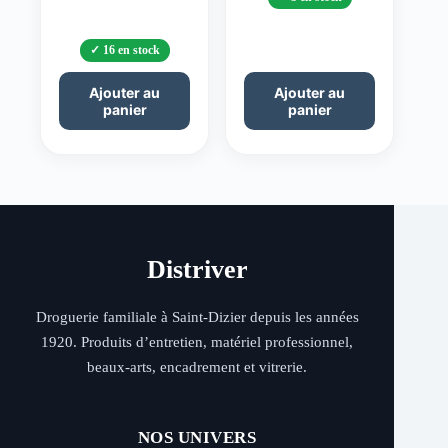
était :
est :
40,00 €.
35,00 €.
16 en stock
Ajouter au
Ajouter au
panier
panier
Distriver
Droguerie familiale à Saint-Dizier depuis les années
1920. Produits d’entretien, matériel professionnel,
beaux-arts, encadrement et vitrerie.
NOS UNIVERS