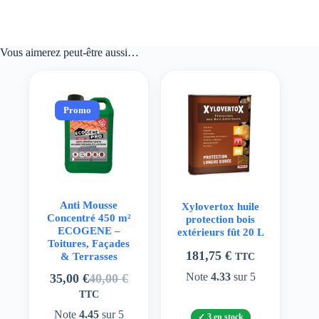
Vous aimerez peut-être aussi…
Promo
Anti Mousse
Xylovertox huile
Concentré 450 m²
protection bois
ECOGENE –
extérieurs fût 20 L
Toitures, Façades
181,75
€
& Terrasses
TTC
Note
4.33
sur 5
35,00
€
40,00
€
Le
Le
TTC
prix
prix
initial
actuel
Note
4.45
sur 5
3 en stock