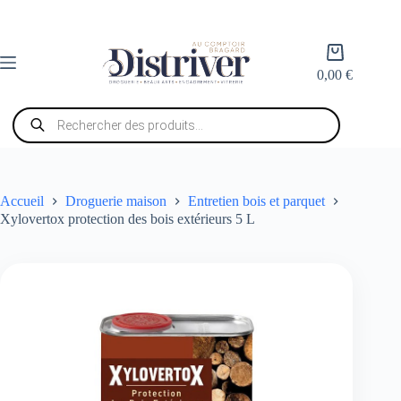
Passer
au
contenu
Panier
d’achat
0,00
€
Recherche
de
produits
Accueil
Droguerie maison
Entretien bois et parquet
Xylovertox protection des bois extérieurs 5 L