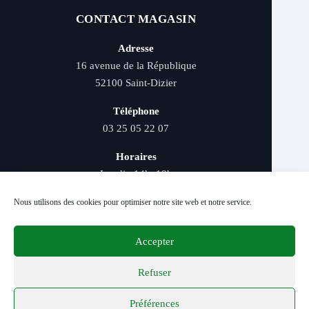
CONTACT MAGASIN
Adresse
16 avenue de la République
52100 Saint-Dizier
Téléphone
03 25 05 22 07
Horaires
Lundi : 14h–19h
Mardi au samedi : 9h–12h et 14h–19h
Nous utilisons des cookies pour optimiser notre site web et notre service.
Accepter
Livraison rapide - Retrait magasin - Paiement
sécurisé - Conseils d’experts
Refuser
Préférences
© 2026 Distriver — Tous droits réservés.