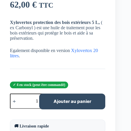
62,00
€
TTC
Xylovertox protection des bois extérieurs 5 L,
(
ex Carbonyl ) est une huile de traitement pour les
bois extérieurs qui protège le bois et aide à sa
préservation.
Egalement disponible en version
Xylovertox 20
litres
.
4 en stock (peut être commandé)
quantité
de
Ajouter au panier
Xylovertox
protection
des
bois
extérieurs
🚚 Livraison rapide
5