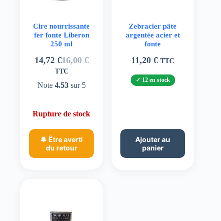
Cire nourrissante
Zebracier pâte
fer fonte Liberon
argentée acier et
250 ml
fonte
14,72
€
16,00
€
11,20
€
TTC
Le
Le
TTC
prix
prix
12 en stock
initial
actuel
Note
4.53
sur 5
était :
est :
16,00 €.
14,72 €.
Rupture de stock
🔔 Être averti
Ajouter au
du retour
panier