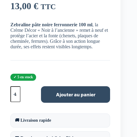
13,00
€
TTC
Zebraline pâte noire ferronnerie 100 ml
, la
Crème Décor « Noir à l’ancienne » remet à neuf et
protège l’acier et la fonte (chenets, plaques de
cheminée, ferrures). Grâce à son action longue
durée, ses effets restent visibles longtemps.
5 en stock
quantité
de
Ajouter au panier
Zebraline
pâte
noire
ferronnerie
100
🚚 Livraison rapide
ml