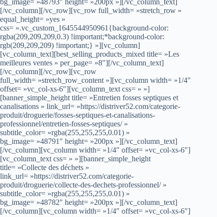
bg_image= »48793″ height= »200px »][/vc_column_text]
[/vc_column][/vc_row][vc_row full_width= »stretch_row »
equal_height= »yes »
css= ».vc_custom_1645544950961{background-color:
rgba(209,209,209,0.3) !important;*background-color:
rgb(209,209,209) !important;} »][vc_column]
[vc_column_text][best_selling_products_mixed title= »Les
meilleures ventes » per_page= »8″][/vc_column_text]
[/vc_column][/vc_row][vc_row
full_width= »stretch_row_content »][vc_column width= »1/4″
offset= »vc_col-xs-6″][vc_column_text css= » »]
[banner_simple_height title= »Entretien fosses septiques et
canalisations » link_url= »https://distriver52.com/categorie-
produit/droguerie/fosses-septiques-et-canalisations-
professionnel/entretien-fosses-septiques/ »
subtitle_color= »rgba(255,255,255,0.01) »
bg_image= »48791″ height= »200px »][/vc_column_text]
[/vc_column][vc_column width= »1/4″ offset= »vc_col-xs-6″]
[vc_column_text css= » »][banner_simple_height
title= »Collecte des déchets »
link_url= »https://distriver52.com/categorie-
produit/droguerie/collecte-des-dechets-professionnel/ »
subtitle_color= »rgba(255,255,255,0.01) »
bg_image= »48782″ height= »200px »][/vc_column_text]
[/vc_column][vc_column width= »1/4″ offset= »vc_col-xs-6″]