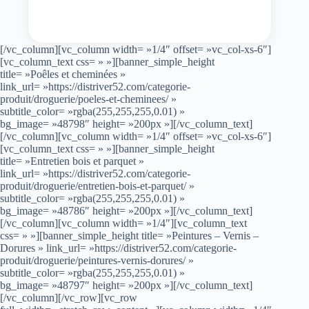
[/vc_column][vc_column width= »1/4″ offset= »vc_col-xs-6″]
[vc_column_text css= » »][banner_simple_height
title= »Poêles et cheminées »
link_url= »https://distriver52.com/categorie-
produit/droguerie/poeles-et-cheminees/ »
subtitle_color= »rgba(255,255,255,0.01) »
bg_image= »48798″ height= »200px »][/vc_column_text]
[/vc_column][vc_column width= »1/4″ offset= »vc_col-xs-6″]
[vc_column_text css= » »][banner_simple_height
title= »Entretien bois et parquet »
link_url= »https://distriver52.com/categorie-
produit/droguerie/entretien-bois-et-parquet/ »
subtitle_color= »rgba(255,255,255,0.01) »
bg_image= »48786″ height= »200px »][/vc_column_text]
[/vc_column][vc_column width= »1/4″][vc_column_text
css= » »][banner_simple_height title= »Peintures – Vernis –
Dorures » link_url= »https://distriver52.com/categorie-
produit/droguerie/peintures-vernis-dorures/ »
subtitle_color= »rgba(255,255,255,0.01) »
bg_image= »48797″ height= »200px »][/vc_column_text]
[/vc_column][/vc_row][vc_row