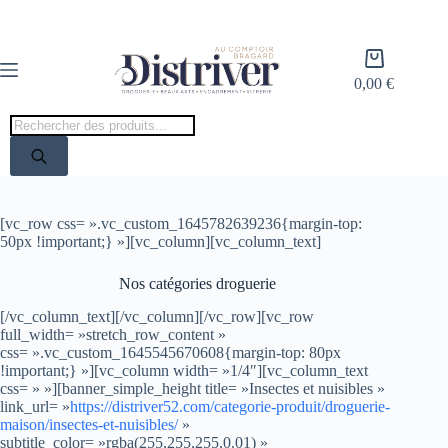
Passer
au
contenu
Panier
d’achat
0,00
€
Recherche
de
produits
[vc_row css= ».vc_custom_1645782639236{margin-top:
50px !important;} »][vc_column][vc_column_text]
Nos catégories droguerie
[/vc_column_text][/vc_column][/vc_row][vc_row
full_width= »stretch_row_content »
css= ».vc_custom_1645545670608{margin-top: 80px
!important;} »][vc_column width= »1/4″][vc_column_text
css= » »][banner_simple_height title= »Insectes et nuisibles »
link_url= »
https://distriver52.com/categorie-produit/droguerie-
maison/insectes-et-nuisibles/
»
subtitle_color= »rgba(255,255,255,0.01) »