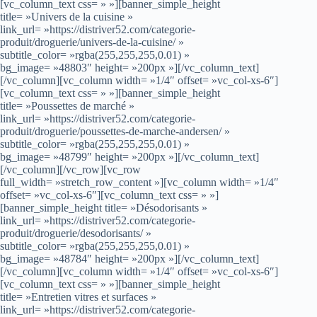
[vc_column_text css= » »][banner_simple_height
title= »Univers de la cuisine »
link_url= »https://distriver52.com/categorie-
produit/droguerie/univers-de-la-cuisine/ »
subtitle_color= »rgba(255,255,255,0.01) »
bg_image= »48803″ height= »200px »][/vc_column_text]
[/vc_column][vc_column width= »1/4″ offset= »vc_col-xs-6″]
[vc_column_text css= » »][banner_simple_height
title= »Poussettes de marché »
link_url= »https://distriver52.com/categorie-
produit/droguerie/poussettes-de-marche-andersen/ »
subtitle_color= »rgba(255,255,255,0.01) »
bg_image= »48799″ height= »200px »][/vc_column_text]
[/vc_column][/vc_row][vc_row
full_width= »stretch_row_content »][vc_column width= »1/4″
offset= »vc_col-xs-6″][vc_column_text css= » »]
[banner_simple_height title= »Désodorisants »
link_url= »https://distriver52.com/categorie-
produit/droguerie/desodorisants/ »
subtitle_color= »rgba(255,255,255,0.01) »
bg_image= »48784″ height= »200px »][/vc_column_text]
[/vc_column][vc_column width= »1/4″ offset= »vc_col-xs-6″]
[vc_column_text css= » »][banner_simple_height
title= »Entretien vitres et surfaces »
link_url= »https://distriver52.com/categorie-