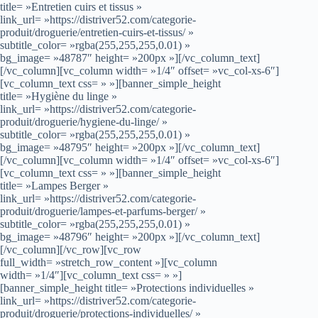
title= »Entretien cuirs et tissus »
link_url= »https://distriver52.com/categorie-
produit/droguerie/entretien-cuirs-et-tissus/ »
subtitle_color= »rgba(255,255,255,0.01) »
bg_image= »48787″ height= »200px »][/vc_column_text]
[/vc_column][vc_column width= »1/4″ offset= »vc_col-xs-6″]
[vc_column_text css= » »][banner_simple_height
title= »Hygiène du linge »
link_url= »https://distriver52.com/categorie-
produit/droguerie/hygiene-du-linge/ »
subtitle_color= »rgba(255,255,255,0.01) »
bg_image= »48795″ height= »200px »][/vc_column_text]
[/vc_column][vc_column width= »1/4″ offset= »vc_col-xs-6″]
[vc_column_text css= » »][banner_simple_height
title= »Lampes Berger »
link_url= »https://distriver52.com/categorie-
produit/droguerie/lampes-et-parfums-berger/ »
subtitle_color= »rgba(255,255,255,0.01) »
bg_image= »48796″ height= »200px »][/vc_column_text]
[/vc_column][/vc_row][vc_row
full_width= »stretch_row_content »][vc_column
width= »1/4″][vc_column_text css= » »]
[banner_simple_height title= »Protections individuelles »
link_url= »https://distriver52.com/categorie-
produit/droguerie/protections-individuelles/ »