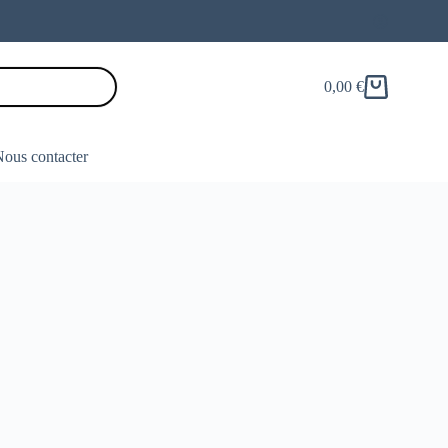
0,00
€
Panier
d’achat
ous contacter