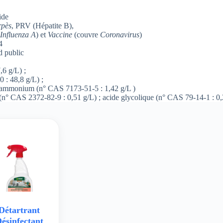
ide
pès
, PRV (Hépatite B),
Influenza A
) et
Vaccine
(couvre
Coronavirus
)
4
d public
,6 g/L) ;
 : 48,8 g/L) ;
l ammonium (n° CAS 7173-51-5 : 1,42 g/L )
(n° CAS 2372-82-9 : 0,51 g/L) ; acide glycolique (n° CAS 79-14-1 : 0,
Détartrant
ésinfectant