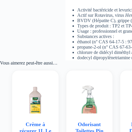
Activité bactéricide et levuric
Actif sur Rotavirus, virus
Her
BVDV (Hépatite C), grippe (
Types de produit : TP2 et TP
Usage : professionnel et gran
Substances actives :
éthanol (n° CAS 64-17-5 : 97
propane-2-ol (n° CAS 67-63-0
chlorure de didécyl diméthy
dodecyl dipropylènetriamine 
Vous aimerez peut-être aussi…
Crème à
Odorisant
récurer 1L Le
Toilettes Pin
D