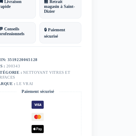
🚚 Livraison
🏪 Retrait
rapide
magasin à Saint-
Dizier
💬 Conseils
🔒 Paiement
professionnels
sécurisé
IN: 3519220065128
S :
200343
TÉGORIE :
NETTOYANT VITRES ET
RFACES
RQUE :
LE VRAI
Paiement sécurisé