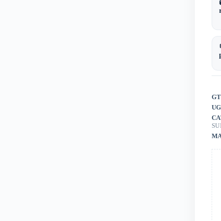
GT
UG
CA
SU
MA