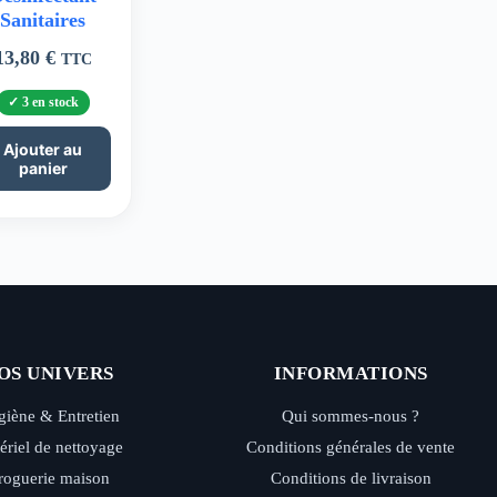
Sanitaires
13,80
€
TTC
3 en stock
Ajouter au
panier
OS UNIVERS
INFORMATIONS
iène & Entretien
Qui sommes-nous ?
ériel de nettoyage
Conditions générales de vente
roguerie maison
Conditions de livraison