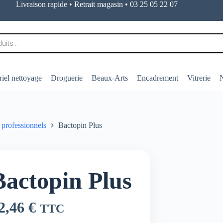
Livraison rapide • Retrait magasin • 03 25 05 22 07
iel nettoyage
Droguerie
Beaux-Arts
Encadrement
Vitrerie
N
 professionnels
Bactopin Plus
Bactopin Plus
2,46
€
TTC