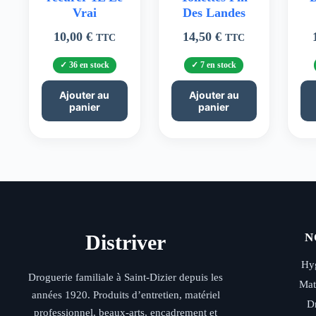
Vrai
Des Landes
10,00
€
14,50
€
TTC
TTC
36 en stock
7 en stock
Ajouter au
Ajouter au
panier
panier
Distriver
N
Hyg
Droguerie familiale à Saint-Dizier depuis les
Mat
années 1920. Produits d’entretien, matériel
D
professionnel, beaux-arts, encadrement et