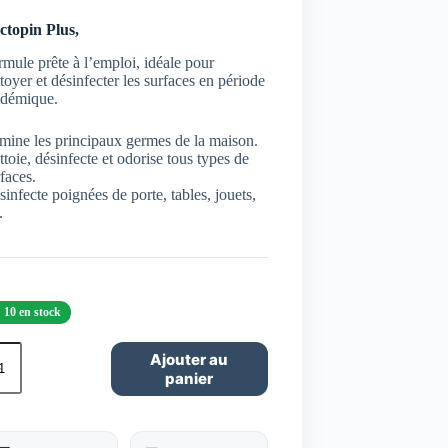
ctopin Plus,
mule prête à l’emploi, idéale pour
toyer et désinfecter les surfaces en période
idémique.
mine les principaux germes de la maison.
toie, désinfecte et odorise tous types de
faces.
infecte poignées de porte, tables, jouets,
.
10 en stock
ntité
Ajouter au
panier
ctopin
s