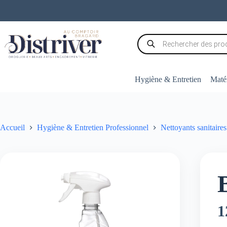
Passer
au
contenu
Recherche
de
produits
Hygiène & Entretien
Matér
Accueil
Hygiène & Entretien Professionnel
Nettoyants sanitaires
1