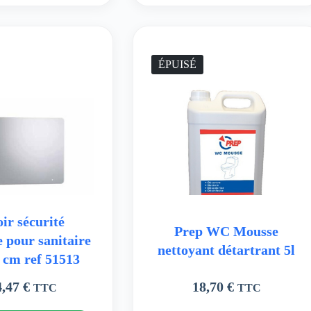
ÉPUISÉ
ir sécurité
Prep WC Mousse
e pour sanitaire
nettoyant détartrant 5l
0 cm ref 51513
4,47
€
18,70
€
TTC
TTC