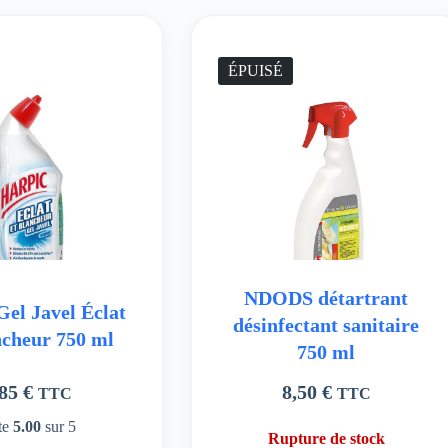
ÉPUISÉ
NDODS détartrant
Gel Javel Éclat
désinfectant sanitaire
ncheur 750 ml
750 ml
,85
€
8,50
€
TTC
TTC
te
5.00
sur 5
Rupture de stock