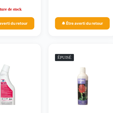
ure de stock
averti du retour
🔔 Être averti du retour
ÉPUISÉ