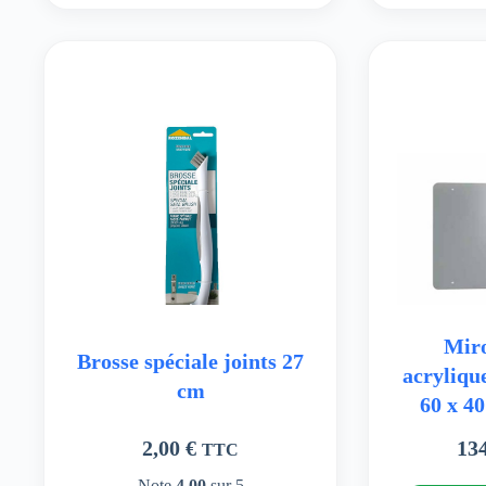
Miro
Brosse spéciale joints 27
acryliqu
cm
60 x 4
2,00
€
13
TTC
Note
4.00
sur 5