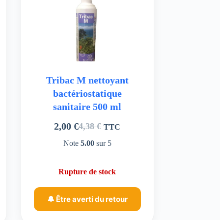
Tribac M nettoyant
bactériostatique
sanitaire 500 ml
2,00
€
4,38
€
TTC
Le
Le
prix
prix
Note
5.00
sur 5
initial
actuel
était :
est :
Rupture de stock
4,38 €.
2,00 €.
🔔 Être averti du retour