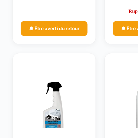
Rupt
🔔 Être averti du retour
🔔 Être 