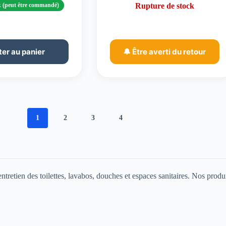
k (peut être commandé)
Rupture de stock
ter au panier
🔔 Être averti du retour
1
2
3
4
etien des toilettes, lavabos, douches et espaces sanitaires. Nos produits