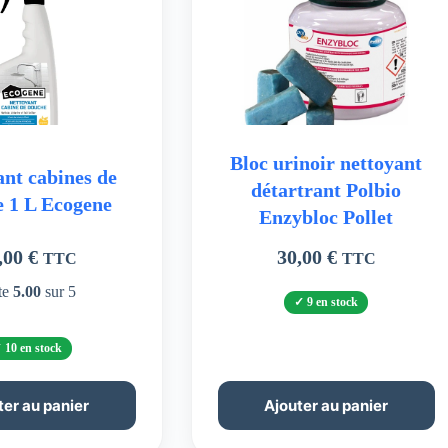
Bloc urinoir nettoyant
ant cabines de
détartrant Polbio
 1 L Ecogene
Enzybloc Pollet
,00
€
30,00
€
TTC
TTC
te
5.00
sur 5
9 en stock
10 en stock
ter au panier
Ajouter au panier