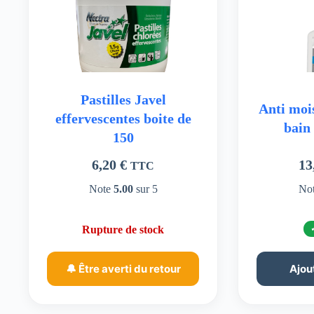
Pastilles Javel
Anti mois
effervescentes boite de
bain
150
6,20
€
13
TTC
Note
5.00
sur 5
No
Rupture de stock
🔔 Être averti du retour
Ajou