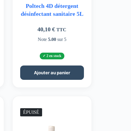
Poltech 4D détergent
désinfectant sanitaire 5L
40,10
€
TTC
Note
5.00
sur 5
2 en stock
Ajouter au panier
ÉPUISÉ