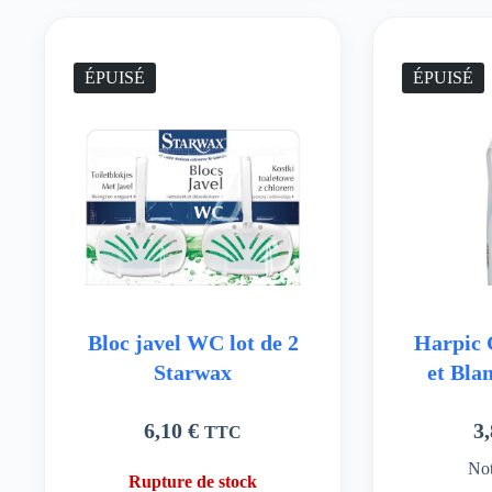
ÉPUISÉ
ÉPUISÉ
Bloc javel WC lot de 2
Harpic 
Starwax
et Bla
6,10
€
3
TTC
No
Rupture de stock