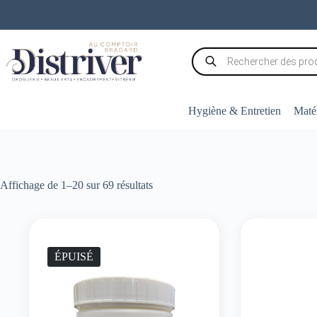
Passer
au
contenu
Recherche
de
produits
Hygiène & Entretien
Matér
Trié
Affichage de 1–20 sur 69 résultats
par
popularité
ÉPUISÉ