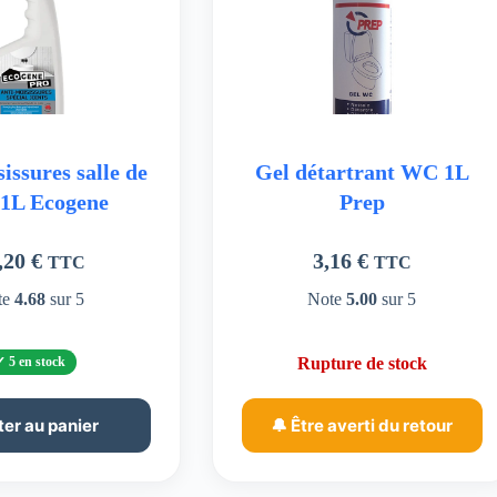
issures salle de
Gel détartrant WC 1L
 1L Ecogene
Prep
,20
€
3,16
€
TTC
TTC
te
4.68
sur 5
Note
5.00
sur 5
5 en stock
Rupture de stock
ter au panier
🔔 Être averti du retour