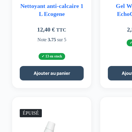
Nettoyant anti-calcaire 1
Gel W
L Ecogene
EchoC
12,40
€
2
TTC
Note
3.75
sur 5
13 en stock
Ajouter au panier
Ajou
ÉPUISÉ