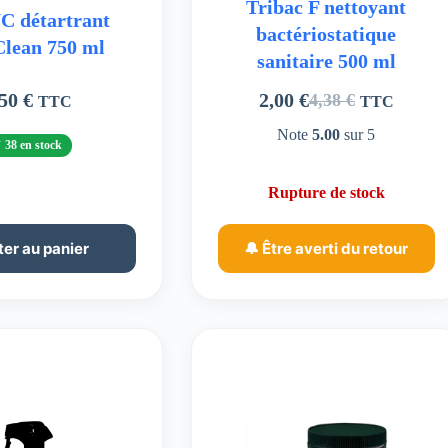
Tribac F nettoyant
C détartrant
bactériostatique
lean 750 ml
sanitaire 500 ml
,50
€
2,00
€
4,38
€
TTC
TTC
Le
Le
prix
prix
Note
5.00
sur 5
38 en stock
initial
actuel
était :
est :
Rupture de stock
4,38 €.
2,00 €.
ter au panier
🔔 Être averti du retour