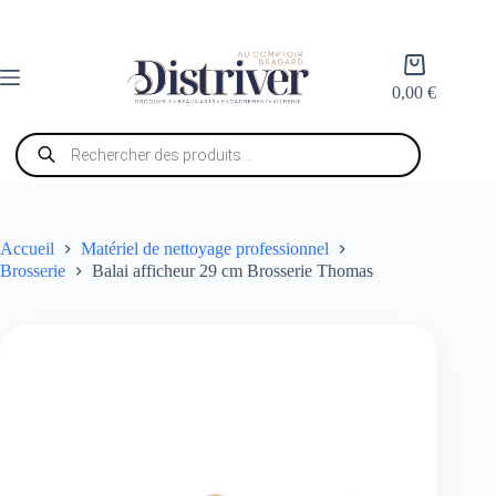
Passer
au
contenu
Panier
d’achat
0,00
€
Recherche
de
produits
Accueil
Matériel de nettoyage professionnel
Brosserie
Balai afficheur 29 cm Brosserie Thomas