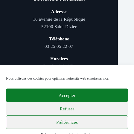
Adresse
16 avenue de la République
52100 Saint-Dizier
Téléphone
03 25 05 22 07
Horaires
Lundi : 14h–19h
Mardi au samedi : 9h–12h et 14h–19h
Nous utilisons des cookies pour optimiser notre site web et notre service.
Accepter
Livraison rapide - Retrait magasin - Paiement
sécurisé - Conseils d’experts
Refuser
Préférences
© 2026 Distriver — Tous droits réservés.