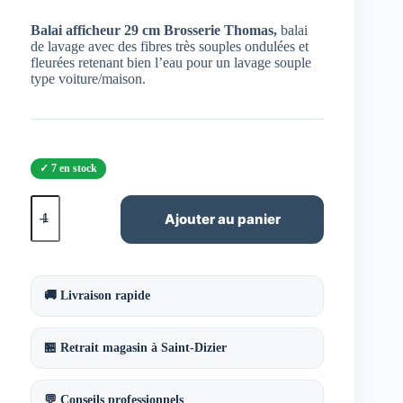
Balai afficheur 29 cm Brosserie Thomas,
balai
de lavage avec des fibres très souples ondulées et
fleurées retenant bien l’eau pour un lavage souple
type voiture/maison.
7 en stock
quantité
de
Ajouter au panier
Balai
afficheur
29
cm
Brosserie
🚚 Livraison rapide
Thomas
🏪 Retrait magasin à Saint-Dizier
💬 Conseils professionnels