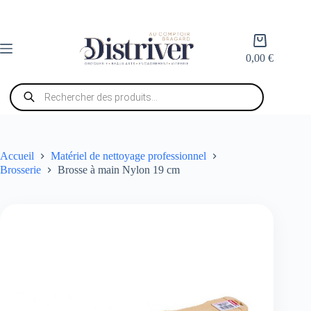
Passer
au
contenu
Panier
d’achat
0,00
€
Recherche
de
produits
Accueil
Matériel de nettoyage professionnel
Brosserie
Brosse à main Nylon 19 cm