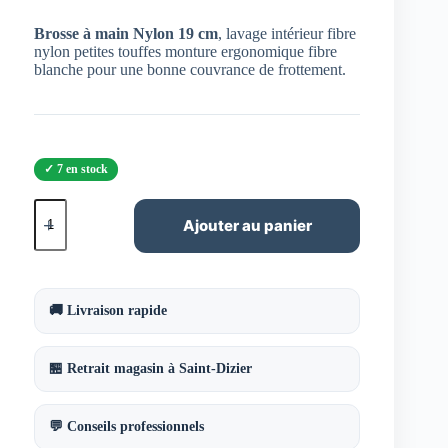
Brosse à main Nylon 19 cm
, lavage intérieur fibre
nylon petites touffes monture ergonomique fibre
blanche pour une bonne couvrance de frottement.
7 en stock
quantité
de
Ajouter au panier
Brosse
à
main
Nylon
19
🚚 Livraison rapide
cm
🏪 Retrait magasin à Saint-Dizier
💬 Conseils professionnels