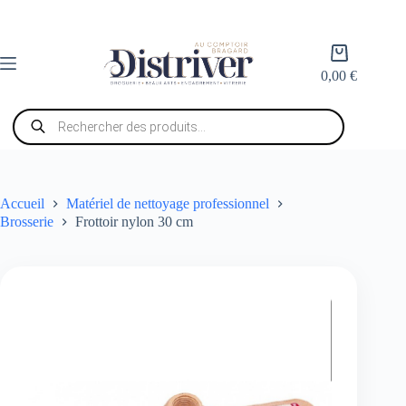
Passer
au
contenu
Panier
d’achat
0,00
€
Recherche
de
produits
Accueil
Matériel de nettoyage professionnel
Brosserie
Frottoir nylon 30 cm