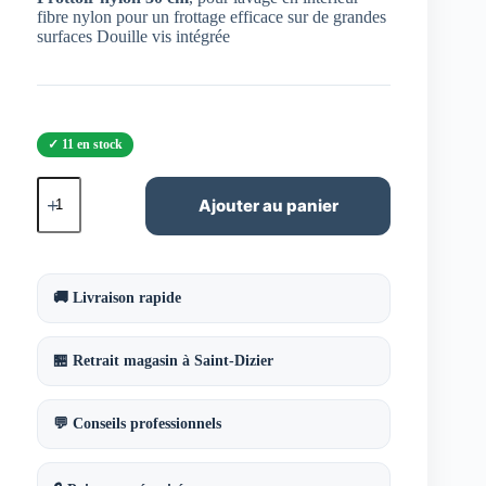
fibre nylon pour un frottage efficace sur de grandes
surfaces Douille vis intégrée
11 en stock
quantité
de
Ajouter au panier
Frottoir
nylon
30
cm
🚚 Livraison rapide
🏪 Retrait magasin à Saint-Dizier
💬 Conseils professionnels