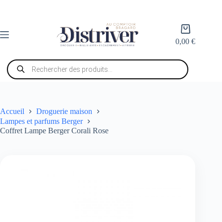
Passer
au
contenu
Panier
d’achat
0,00
€
Recherche
de
produits
Accueil
Droguerie maison
Lampes et parfums Berger
Coffret Lampe Berger Corali Rose