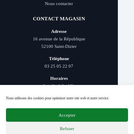
Nous contacter
CONTACT MAGASIN
Adresse
16 avenue de la République
52100 Saint-Dizier
Téléphone
03 25 05 22 07
Horaires
Lundi : 14h–19h
Mardi au samedi : 9h–12h et 14h–19h
Nous utilisons des cookies pour optimiser notre site web et notre service.
Accepter
Livraison rapide - Retrait magasin - Paiement
sécurisé - Conseils d’experts
Refuser