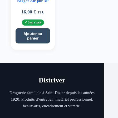
Berger Air pur 3P
16,00
€
TTC
5 en stock
Ajouter au
panier
Distriver
Droguerie familiale à Saint-Dizier depuis les années
1920. Produits d’entretien, matériel professionnel,
beaux-arts, encadrement et vitrerie.