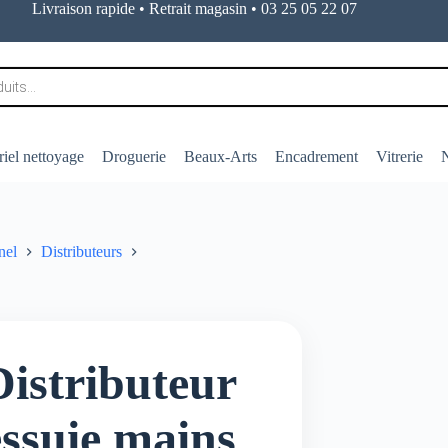
Livraison rapide • Retrait magasin • 03 25 05 22 07
iel nettoyage
Droguerie
Beaux-Arts
Encadrement
Vitrerie
N
nel
Distributeurs
Distributeur
essuie mains