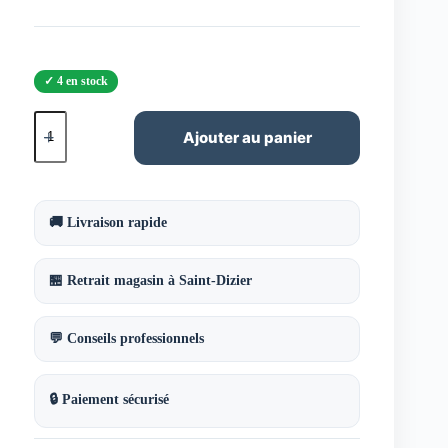
4 en stock
quantité
de
Ajouter au panier
Essuie-
Mains
rouleau
Tork
Matic
🚚 Livraison rapide
Universal
120069
🏪 Retrait magasin à Saint-Dizier
💬 Conseils professionnels
🔒 Paiement sécurisé