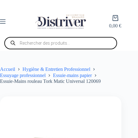
Passer
au
contenu
Panier
d’achat
0,00
€
Recherche
de
produits
Accueil
Hygiène & Entretien Professionnel
Essuyage professionnel
Essuie-mains papier
Essuie-Mains rouleau Tork Matic Universal 120069