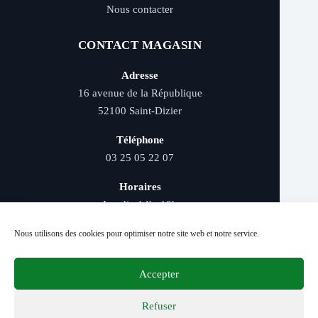
Nous contacter
CONTACT MAGASIN
Adresse
16 avenue de la République
52100 Saint-Dizier
Téléphone
03 25 05 22 07
Horaires
Lundi : 14h–19h
Mardi au samedi : 9h–12h et 14h–19h
Nous utilisons des cookies pour optimiser notre site web et notre service.
Accepter
Livraison rapide - Retrait magasin - Paiement
sécurisé - Conseils d’experts
Refuser