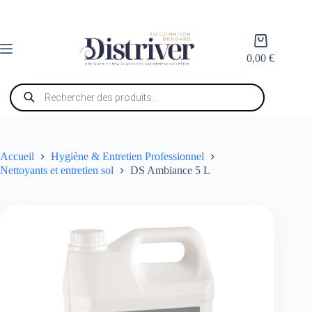
Passer
au
contenu
Panier
d’achat
0,00
€
Recherche
de
produits
Accueil
Hygiène & Entretien Professionnel
Nettoyants et entretien sol
DS Ambiance 5 L