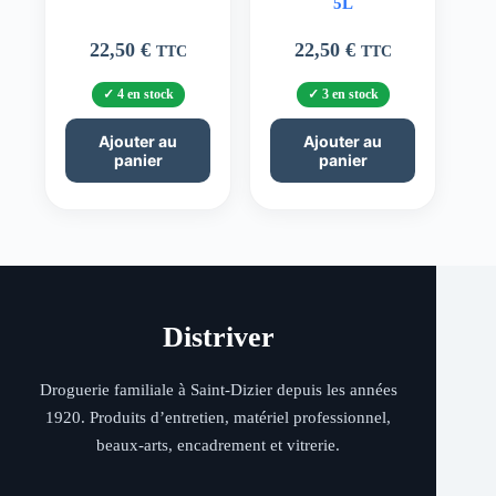
5L
22,50
€
22,50
€
TTC
TTC
4 en stock
3 en stock
Ajouter au
Ajouter au
panier
panier
Distriver
Droguerie familiale à Saint-Dizier depuis les années
1920. Produits d’entretien, matériel professionnel,
beaux-arts, encadrement et vitrerie.