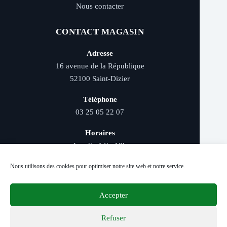
Nous contacter
CONTACT MAGASIN
Adresse
16 avenue de la République
52100 Saint-Dizier
Téléphone
03 25 05 22 07
Horaires
Lundi : 14h–19h
Mardi au samedi : 9h–12h et 14h–19h
Nous utilisons des cookies pour optimiser notre site web et notre service.
Accepter
Livraison rapide - Retrait magasin - Paiement
sécurisé - Conseils d’experts
Refuser