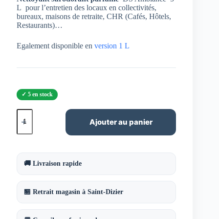
L pour l’entretien des locaux en collectivités,
bureaux, maisons de retraite, CHR (Cafés, Hôtels,
Restaurants)…
Egalement disponible en
version 1 L
5 en stock
quantité
de
Ajouter au panier
DS
Ambiance
5
L
🚚 Livraison rapide
🏪 Retrait magasin à Saint-Dizier