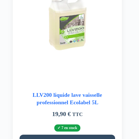
LLV200 liquide lave vaisselle
professionnel Ecolabel 5L
19,90
€
TTC
7 en stock