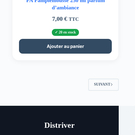
PA Pamplemousse 250 ml parfum
d’ambiance
7,00
€
TTC
20 en stock
Ajouter au panier
SUIVANT
Distriver