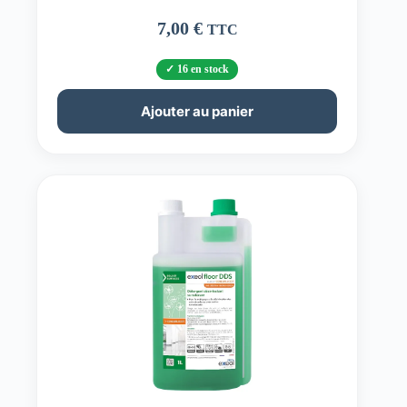
7,00
€
TTC
16 en stock
Ajouter au panier