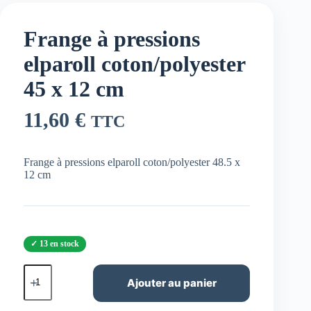
Frange à pressions
elparoll coton/polyester
45 x 12 cm
11,60
€
TTC
Frange à pressions elparoll coton/polyester 48.5 x
12 cm
13 en stock
quantité
de
Ajouter au panier
Frange
à