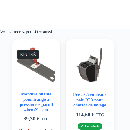
Vous aimerez peut-être aussi…
ÉPUISÉ
Monture pliante
Presse à rouleaux
pour frange à
noir ICA pour
pressions elparoll
chariot de lavage
40cmX11cm
114,60
€
TTC
39,30
€
TTC
1 en stock