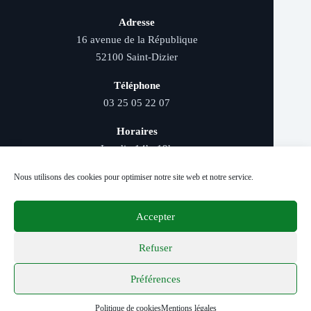
Adresse
16 avenue de la République
52100 Saint-Dizier
Téléphone
03 25 05 22 07
Horaires
Lundi : 14h–19h
Mardi au samedi : 9h–12h et 14h–19h
Nous utilisons des cookies pour optimiser notre site web et notre service.
Accepter
Livraison rapide - Retrait magasin - Paiement
sécurisé - Conseils d’experts
Refuser
Préférences
© 2026 Distriver — Tous droits réservés.
Politique de cookies
Mentions légales