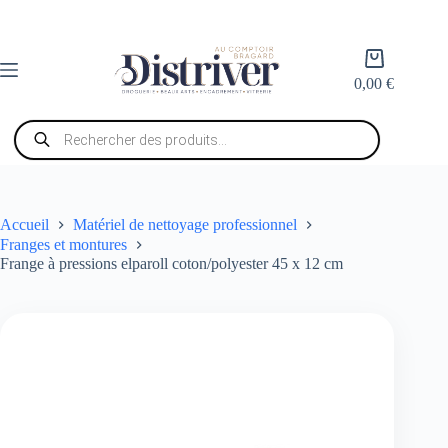
Passer
au
contenu
Panier
d’achat
0,00
€
Recherche
de
produits
Accueil
Matériel de nettoyage professionnel
Franges et montures
Frange à pressions elparoll coton/polyester 45 x 12 cm