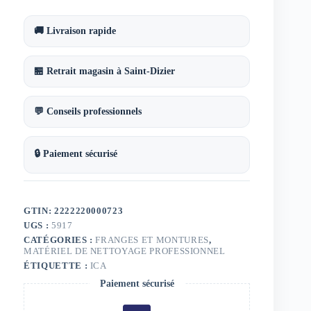
pressions
elparoll
coton/polyester
🚚 Livraison rapide
45
x
12
🏪 Retrait magasin à Saint-Dizier
cm
💬 Conseils professionnels
🔒 Paiement sécurisé
GTIN: 2222220000723
UGS :
5917
CATÉGORIES :
FRANGES ET MONTURES
,
MATÉRIEL DE NETTOYAGE PROFESSIONNEL
ÉTIQUETTE :
ICA
Paiement sécurisé