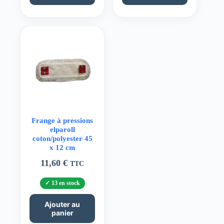
Frange à pressions
elparoll
coton/polyester 45
x 12 cm
11,60
€
TTC
13 en stock
Ajouter au
panier