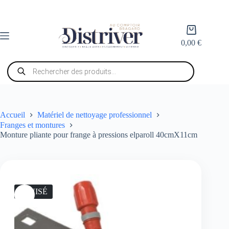
Passer
au
contenu
Panier
d’achat
0,00
€
Recherche
de
produits
Accueil
Matériel de nettoyage professionnel
Franges et montures
Monture pliante pour frange à pressions elparoll 40cmX11cm
ÉPUISÉ