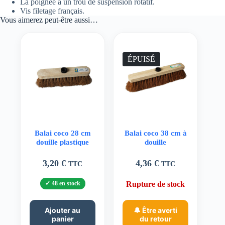
La poignée a un trou de suspension rotatif.
Vis filetage français.
Vous aimerez peut-être aussi…
ÉPUISÉ
Balai coco 28 cm
Balai coco 38 cm à
douille plastique
douille
3,20
€
4,36
€
TTC
TTC
48 en stock
Rupture de stock
Ajouter au
🔔 Être averti
panier
du retour