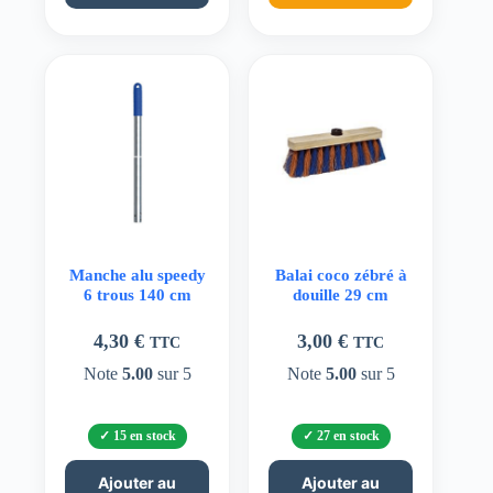
Manche alu speedy
Balai coco zébré à
6 trous 140 cm
douille 29 cm
4,30
€
3,00
€
TTC
TTC
Note
5.00
sur 5
Note
5.00
sur 5
15 en stock
27 en stock
Ajouter au
Ajouter au