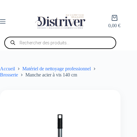
Passer
au
contenu
Panier
d’achat
0,00
€
Recherche
de
produits
Accueil
Matériel de nettoyage professionnel
Brosserie
Manche acier à vis 140 cm