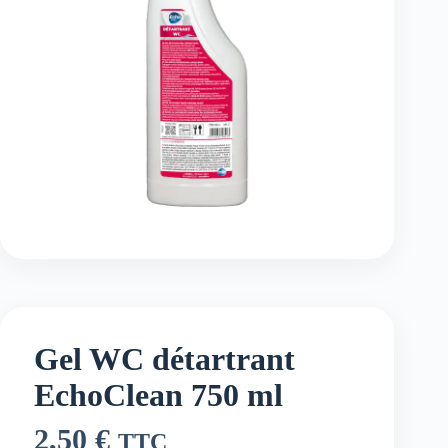
Gel WC détartrant
EchoClean 750 ml
2,50
€
TTC