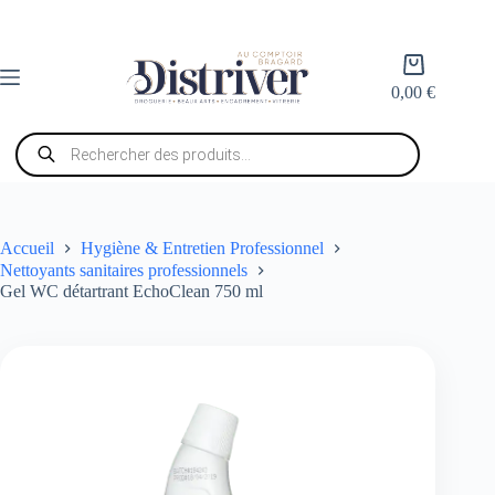
Passer
au
contenu
Panier
d’achat
0,00
€
Recherche
de
produits
Accueil
Hygiène & Entretien Professionnel
Nettoyants sanitaires professionnels
Gel WC détartrant EchoClean 750 ml