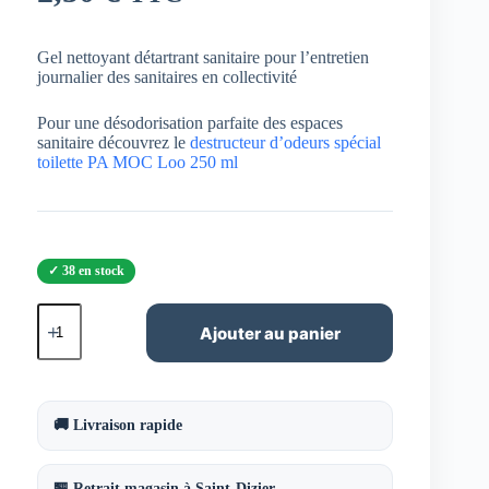
Gel nettoyant détartrant sanitaire pour l’entretien
journalier des sanitaires en collectivité
Pour une désodorisation parfaite des espaces
sanitaire découvrez le
destructeur d’odeurs spécial
toilette PA MOC Loo 250 ml
38 en stock
quantité
de
Ajouter au panier
Gel
WC
détartrant
EchoClean
750
🚚 Livraison rapide
ml
🏪 Retrait magasin à Saint-Dizier