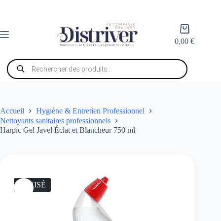
Passer
au
contenu
Panier
d’achat
0,00
€
Recherche
de
produits
Accueil
Hygiène & Entretien Professionnel
Nettoyants sanitaires professionnels
Harpic Gel Javel Éclat et Blancheur 750 ml
ÉPUISÉ