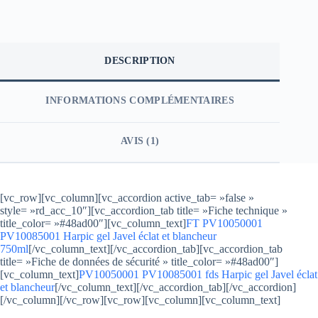
DESCRIPTION
INFORMATIONS COMPLÉMENTAIRES
AVIS (1)
[vc_row][vc_column][vc_accordion active_tab= »false »
style= »rd_acc_10″][vc_accordion_tab title= »Fiche technique »
title_color= »#48ad00″][vc_column_text]
FT PV10050001
PV10085001 Harpic gel Javel éclat et blancheur
750ml
[/vc_column_text][/vc_accordion_tab][vc_accordion_tab
title= »Fiche de données de sécurité » title_color= »#48ad00″]
[vc_column_text]
PV10050001 PV10085001 fds Harpic gel Javel éclat
et blancheur
[/vc_column_text][/vc_accordion_tab][/vc_accordion]
[/vc_column][/vc_row][vc_row][vc_column][vc_column_text]