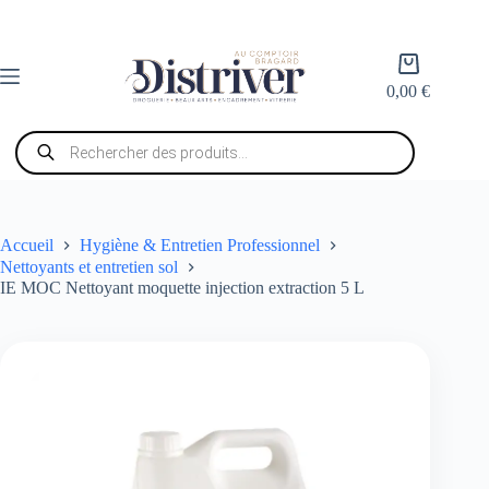
Passer
au
contenu
Panier
d’achat
0,00
€
Recherche
de
produits
Accueil
Hygiène & Entretien Professionnel
Nettoyants et entretien sol
IE MOC Nettoyant moquette injection extraction 5 L