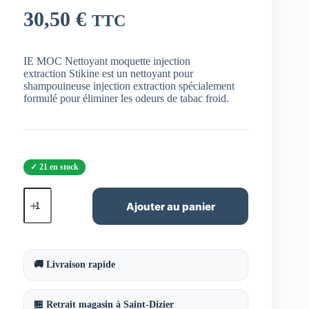
30,50
€
TTC
IE MOC Nettoyant moquette injection
extraction Stikine est un nettoyant pour
shampouineuse injection extraction spécialement
formulé pour éliminer les odeurs de tabac froid.
21 en stock
quantité
de
Ajouter au panier
IE
MOC
Nettoyant
moquette
injection
🚚 Livraison rapide
extraction
5
L
🏪 Retrait magasin à Saint-Dizier